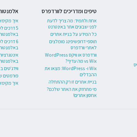
טיפים ומדריכים לוורדפרס
אלמנטור
אחת ולתמיד: מה צריך לדעת
איך מקימי
לפני שבונים אתר באינטרנט
5 דרכים ל
כל המידע על בניית אתרים
באלמנטור
תוספי דרופשיפינג מומלצים
לאתרי וורדפרס
באלמנטור
וורדפרס או וויקס WordPress
אינטגרציות
vs Wix מה עדיף?
באלמנטור
ס
Wix ו- WordPress: מצאו את
ווידג'טים 
ההבדלים
פורמטים ש
בניית אתרים זו רק ההתחלה
איך מקימי
מי מתחזק את האתר שלכם?
אחסון אתרים!