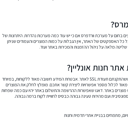
מרס?
יצים בחום על מערכת וורדפרס אם כי יש עוד כמה מערכות נהדרות. היתרונות של
 כל האספקטים של האתר, אין הגבלות על כמות המוצרים והעמודים שניתן
ליטה מלאה על ניהול ההזמנות והמכירות באתר ועוד.
אתר חנות אונליין?
חשוב לוודא שהאתר מאובטח היטב, מגובה אוטומטית בשרת שלכם ושהתקנתם תעודת SSL לאתר. אבטחת המידע חשובה מאוד ללקוחות, במיוחד
 מאוד לכלול מספר אפשרויות ליצירת קשר אתכם. מומלץ לחלק את המוצרים
יפוש מוצרים באתר. דאגו שאפשרות ההרשמה והתשלום באתר יהיו עם כמה שפחות
נסיבית ועם מהירות טעינה גבוהה כבסיס לחוויית לקוח ברמה גבוהה.
ם, מתמחים בבניית אתרי תדמית וחנות