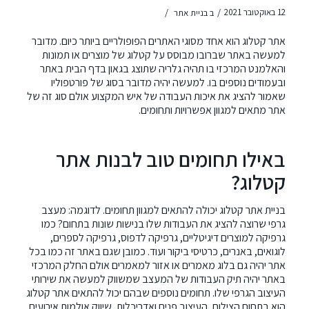
/
/
12 באוקטובר 2021
ב
בניית אתר
אתר קטלוג הוא אחד מסוגי האתרים הפופולריים ביותר כיום. מדובר
למעשה באתר שברובו מבוסס על קטלוג של מוצרים או תמונות
והאלמנט המרכזי בו תהיה גלריה שתוצג בגאון בדף הבית באתר
ובעמודים נוספים בו. למעשה יהיה מדובר בסוג של פורטפוליו
שאמור להציג את איכות העבודה של איש המקצוע אולם סוג זה של
אתר מתאים למגוון אפשרויות ותחומים.
באילו תחומים טוב לבנות אתר
קטלוג?
בניית אתר קטלוג יכולה להתאים למגוון תחומים. לדוגמה: מעצב
גרפי שרוצה להציג את העבודות שלו בנישות שונות בתחום? כמו
גרפיקה למוצרים דיגיטליים, גרפיקה לדפוס, גרפיקה לספרים,
לוגואים, באנרים, כרטיסי ביקור ועוד. כמובן שגם באתר זה כמו בכל
אתר יהיה גם בלוג מאמרים או אזור למאמרים אולם החלק המרכזי
באתר יהיה תיק העבודות של המעצב שמשווק למעשה את שירותי
העיצוב הגרפי שלו. תחומים נוספים שבהם יכול להתאים אתר קטלוג
הוא בתחום הצילום, העיצוב פנים ואדריכלות, שיווק אולמות אירועים