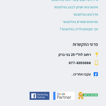
אינטגרציות שניתן לבצע באלמנטור
ווידג'טים באלמנטור
פורמטים שמורים באלמנטור
איך מקימים גלריה באלמנטור?
פרטי התקשרות
רחוב לח"י 25 בני ברק
077-8053086
עקבו אחרינו..