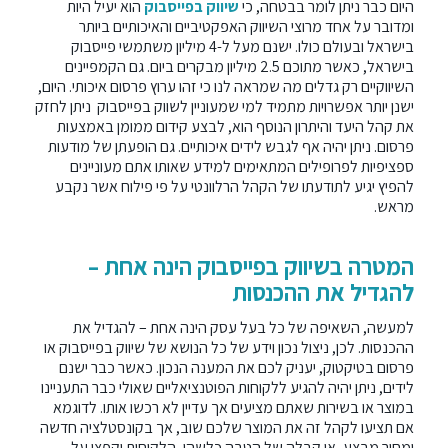
היום כבר ניתן לומר בבטחה, כי
שיווק בפייסבוק
הוא יעיל היות
ומדובר על אחד מרוצי השיווק האפקטיביים והאיכותיים ביותר
בישראל ובעולם כולו. ישנם מעל ל-4 מיליון משתמשי פייסבוק
בישראל, כאשר מתוכם 2.5 מיליון מבקרים ביום. גם הקמפיינים
השיווקיים רק גדלים מה שמראה לנו כי זהו ערוץ פרסום איכותי. היום,
ישנן יותר אפשרויות מתמיד למי שמעוניין לשווק בפייסבוק ניתן לחזק
את קהל היעד והיתרון הנוסף הוא, לבצע קידום ממומן באמצעות
פרסום. ניתן יהיה אף לגבש לידים איכותיים. גם הופעתן של מודעות
ספציפיות לפרופילים המתאימים למידע שאותו אתם מעוניינים
להפיץ יגיע לתודעתו של הקהל הרלוונטי על פי פילוח אשר נקבע
מראש.
המטרה בשיווק בפייסבוק הינה אחת –
להגדיל את ההכנסות
למעשה, השאיפה של כל בעל עסק הינה אחת – להגדיל את
ההכנסות. לכן, ניצול נכון וידע של כל הנושא של
שיווק בפייסבוק או
פרסום בטיקטוק
, יעניק לכם את המענה הנכון. כאשר כבר ישנם
לידים, ניתן יהיה להגיע ללקוחות הפוטנציאליים שאולי כבר התעניינו
במוצר או בשירות שאתם מציעים אך עדיין לא רכשו אותו. לדוגמא
אם תציעו לקהל זה את המוצר שלכם שוב, אך בקונסטלציה חדשה
ומחיר מבצע, או קבלה של הטבה כלשהי, הלקוחות יקפצו על