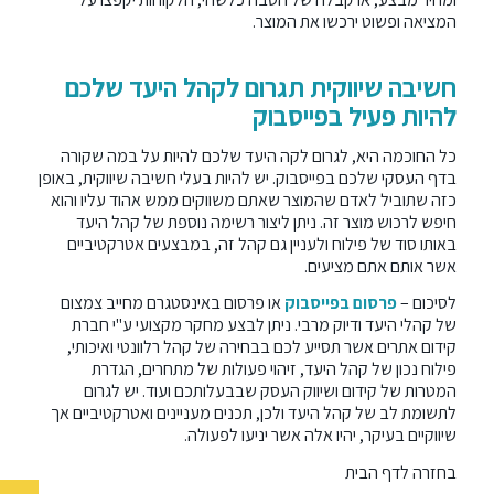
המציאה ופשוט ירכשו את המוצר.
חשיבה שיווקית תגרום לקהל היעד שלכם
להיות פעיל בפייסבוק
כל החוכמה היא, לגרום לקה היעד שלכם להיות על במה שקורה
בדף העסקי שלכם בפייסבוק. יש להיות בעלי חשיבה שיווקית, באופן
כזה שתוביל לאדם שהמוצר שאתם משווקים ממש אהוד עליו והוא
חיפש לרכוש מוצר זה. ניתן ליצור רשימה נוספת של קהל היעד
באותו סוד של פילוח ולעניין גם קהל זה, במבצעים אטרקטיביים
אשר אותם אתם מציעים.
לסיכום –
פרסום בפייסבוק
או
פרסום באינסטגרם
מחייב צמצום
של קהלי היעד ודיוק מרבי. ניתן לבצע מחקר מקצועי ע"י חברת
קידום אתרים אשר תסייע לכם בבחירה של קהל רלוונטי ואיכותי,
פילוח נכון של קהל היעד, זיהוי פעולות של מתחרים, הגדרת
המטרות של קידום ושיווק העסק שבבעלותכם ועוד. יש לגרום
לתשומת לב של קהל היעד ולכן, תכנים מעניינים ואטרקטיביים אך
שיווקיים בעיקר, יהיו אלה אשר יניעו לפעולה.
בחזרה
לדף הבית