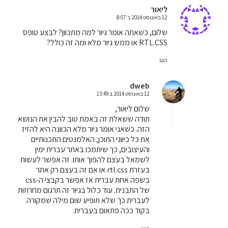
ליאור
12 באוגוסט 2014 ב 8:07
אומר:
שלום, כשאתה אומר גיור למה מתכוון? לבצע טופס
RTL.CSS או ממש גיור מלא ומה זה כולל?
הגב
dweb
12 באוגוסט 2014 ב 13:49
אומר:
שלום ליאור,
תודה ששאלת זה באמת טוב להבין את הנושא
הזה. כשאני אומר גיור מלא הכוונה היא להזיז
את כל כיווני התוכן, האלמנטים התכנותיים
והעיצובים, כך שיתמכו באתר עברית ימין
לשמאל בעצם להפוך אותו. זה אפשר לעשות
בעזרת rtl.css או אם זה בעצם רק אתר
בשפה אחת עברית אז אפשר בקבצי ה-css
של התבנית. עוד כלול בגיור זה תרגום מחרוזות
לעברית כך שלא תופיע שום מילה שמקורה
בקוד ככה פתאום בעברית.