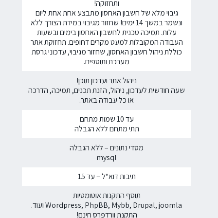
ותחזוקה!
גיבוי מלא של חשבון האחסון מתבצע אחת אחת ליום
ונשמר במשך 14 ימים! שחזור מגיבוי במידת הצורך ללא
עלות. תמיכה טכנית לחשבון האחסון בימים ובשעות
העבודה המקובלות למעט מקרים דחופים. תחזוקת אתר
כוללת ניהול חשבון האחסון, שחזור מגיבוי, עדכוני גרסת
מערכת ותוספים.
ניהול אתר ועדכון תוכן!
שעה חודשית לעדכון, ניהול, הזנת תכנים, תמיכה, הדרכה
או כל עבודה באתר.
עד 10 שמות מתחם
תתי מתחם ללא הגבלה
מסדי נתונים – ללא הגבלה
mysql
תיבות דוא"ל – עד 15
תוסף התקנות אוטומטיות
Wordpress, PhpBB, Mybb, Drupal, joomla ועוד.
התקנת וורדפרס חינם!