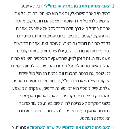
האם האחסון מתבצע בארץ או בחו"ל?
גוגל לא יפגע
במיקומי האתר הישראלי, גם אם הוא מאוחסן בחו"ל, כל עוד
הדומיין שלו מכיל את הסיומת co.il או הגדרות מיקום. אחסון
אתרים בחו"ל היא דרך זולה בדרך כלל אלא שבעלי אתרים
כגון עסקים קטנים ובינוניים, בלוגריסטים ואתרי תדמית, יזכו
לקבל מחירים דומים גם בארץ. לעומת זאת, אתרים הדורשים
נפחי אחסון ותעבורה גדולים, יגלו שהמחירים בארץ קופצים
משמעותית. זה הזמן לציין, שההשקעה הכספית היא לא מהות
הכל. כאשר מסתכלים על המטרה הסופית, יש לבחון שיקולים
כגון שפה, גם ברמת התכנות וגם ברמת הניהול מול שירות
הלקוחות של המארחים בחו"ל, לרבות מידת הזמינות הטכנית
שלהם. שיקול נוסף הוא זמן טעינת הדפים, שעקרונית מושפע
מהמרחק הגיאוגרפי ומקנה יתרון לאתרי אחסון בארץ אבל
בשני המקרים לא צריכה להיות שום בעיה, כל עוד מדובר
בחברות אחסון בעלות מוניטין, "היושבות" במרכזי תעבורת
האינטרנט העולמי.
האם ניתן לרשום את הדומיין על שרת האחסון?
עקרונית, כן