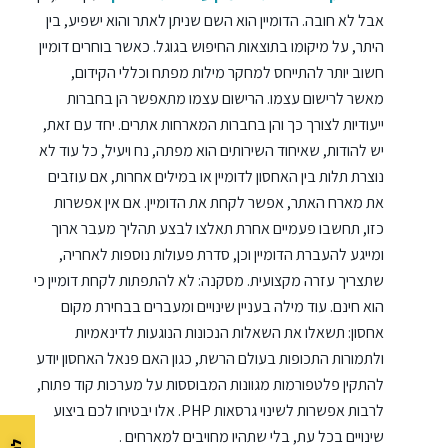
אבל לא חובה. הדומיין הוא השם שניתן לאתר והוא ישפיע, בין
היתר, על מיקומו בתוצאות החיפוש בגוגל. כאשר בוחרים דומיין
חשוב יותר להתייחס למחקר מילות מפתח וכללי הקידום,
מאשר לרישום עצמו. הרישום עצמו מתאפשר הן בחברות
ייעודיות לצורך כך והן בחברות המארחות אתרים. יחד עם זאת,
יש להודות, שאיחוד השירותים הוא מפתה, נח ויעיל, כל עוד לא
נוצרת תלות בין האחסון לדומיין או במילים אחרות, אם עוזבים
את מארח האתר, אפשר לקחת את הדומיין. אם אין אפשרות
כזו, תחשבו פעמיים אחרת תאלצו לבצע תהליך מעבר ארוך
ומייגע להעברת הדומיין וכן, סדרת פעולות נוספות לאחריה,
שתצריך עזרה מקצועית. מסקנה: לא להתפתות לקחת דומיין כי
הוא חינם. עוד מילה בעניין שינויים ומעברים בבחירת מקום
אחסון: תשאלו את השאלות הנכונות הנוגעות לדינאמיות
ולתמורות התכופות בעולם הרשת, כגון האם פנאל האחסון יודע
להתקין פלטפורמות מגוונות המבוססות על מערכות קוד פתוח,
לרבות אפשרות לשינוי גרסאות PHP. אלו יבטיחו לכם ביצוע
שינויים בכל עת, בלי שתהיו מחויבים למארחים .