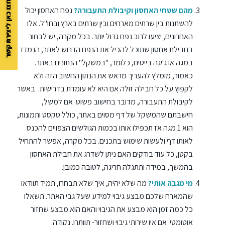
לחצו כאן ליצירת קשר
מהם שטחי האחסון וקיבולת התעבורה?
נפח האחסון יכול
להשתנות בין שרתים מארחים ובין שרתים בארץ ובחו"ל. אלו
האחרונים, יציעו לרוב נפח גדול יותר. בכל מקרה, יש לבחור
בחבילת אחסון שתוכל להכיל את הנפח הדרוש לאתר, הנמדד
במגה או ג'יגה בייטים, כלומר, "במשקל" הנתונים באתר.
כאמור, מומלץ להעריך מראש את הנתון החשוב הזה ולא
לקפוץ על כל חבילה זולה אם היא לא עומדת בדרישות. באשר
לקיבולת התעבורה, מדובר בחישוב פשוט. אם למשל,
חישבתם שהמשקל של דף מסוים באתר, כולל טקסט ותמונות,
הוא 1 מגה אז תכפילו אותו בכמות הגולשים הצפויים להכנס
לאותו דף ולעשות שימוש בתכנים. בכל מקרה, אפשר להתחיל
בקטן, כל עוד בודקים האם ניתן לשדרג את חבילת האחסון
בהמשך, במידה ותתגלה חריגה, לטובה כמובן.
מי מגבה אותי?
מה שלא יהיה, איך שלא תבחרו, תמיד תוודאו
שהמארח שלכם מבצע גיבוי למידע שעל גבי האתר. תשאלו
כל כמה זמן הוא מבצע את הגיבוי והאם הוא מבצע שחזור
אוטומטי. אם אין שירותי גיבוי ושחזור- תוותרו. נקודה.