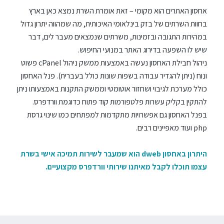
אחסון האתרים הוא מקומי – זאת אומרת השרת נמצא כאן בארץ
בחוות השרתים של בזק בינלאומי האיכותית, מה שמהווה יתרון גדול
במהירות התגובה ובזמינות, משרתים שנמצאים מעבר לים, דבר
שיש לו השפעה בדירוג האתר במנועי החיפוש.
ניהול חבילת האחסון נעשה באמצעות ממשק ניהול cPanel פשוט
ונוח (ניתן להגדיר עבודה בשפות שונות כולל בעברית). פנל האחסון
כולל מערכת לגיבוי ושחזור אוטומטי וממשק התקנות באמצעותו ניתן
להתקין בקליק עשרות פלטפורמות קוד פתוח כדוגמת וורדפרס.
בפנל האחסון גם אפשרויות מתקדמות למפתחים כמו שינוי גרסת
php ועוד מאפיינים רבים.
היתרון באחסון dweb הוא שמעבר לשירות תמיכה אישי בשרת
עצמו תוכלו לקבל מאיתנו שירותי וורדפרס מקצועיים.