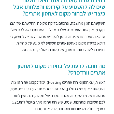
בחירת שרת מארח לאתר היא החלטה
שיכולה להשפיע על קידומו והצלחתו אבל
כיצד יש לבחור מקום לאחסון אתרים?
השקעתם המון מחשבה, ערכתם בדיקה מקיפה והחלטתם איך תבנו
ותקדמו את אתר האינטרנט שלכם אבל… האחסון נראה לכם שולי
אז לא התעכבתם עליו. זה הזמן להקדיש מחשבה שנייה לנושא, כי
דווקא בחירת מקום לאחסון אתרים תשפיע לא מעט על מהירות
וחווית הגלישה באתר וכמובן, על קלות הניהול וקידומו בגוגל.
מה חובה לדעת על בחירת מקום לאחסון
אתרים וורדפרס?
ראשית, שאחסון ואירוח אתרים(Hosting) יכול לקבוע את הזמינות
והנגישות לאתר שלכם ולכן, הכי חשוב שהוא יתבצע דרך ספק אמין,
מנוסה ובעל מוניטין, כזה שגם במקרה של תקלה, יהיה זמין לתת
לכם תשובות ופתרונות. שנית, ששירות אחסון אתרים יכול להתבצע
בארץ ובחו"ל ויש יתרונות וחסרונות לכל אחד מהם.