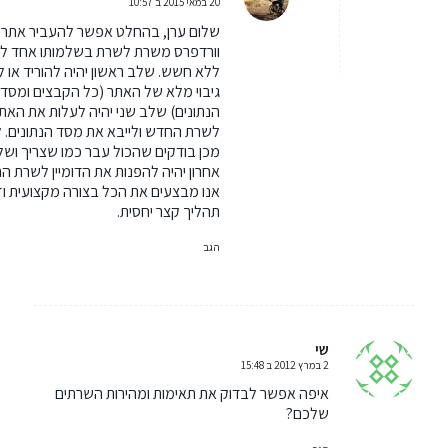
20 במאי 2015 ב 10:57
אומר:
שלום ערן, בהחלט אפשר להעביר אתר
וורדפרס משרת לשרת בשלמותו אחד ל
ללא חשש. שלב ראשון יהיה להוריד או 
גיבוי מלא של האתר (כל הקבצים ומסד
הנתונים) שלב שני יהיה לעלות את האת
לשרת החדש ולייבא את מסד הנתונים. 
מכן בודקים שהכול עבר כמו שצריך ושל
אחרון יהיה להפנות את הדומיין לשרת ה
אנו מבצעים את הכל בצורה מקצועית וז
תהליך קצר יחסית.
הגב
שי
2 במרץ 2012 ב 15:48
אומר:
איפה אפשר לבדוק את תאימות ומהירות השרתים
שלכם?