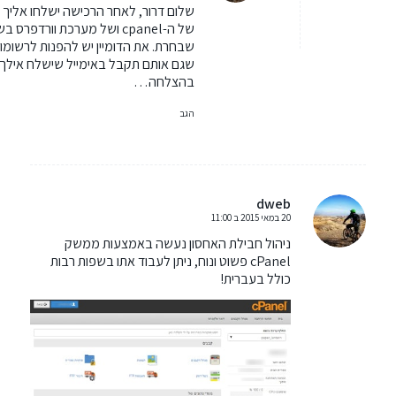
שלום דרור, לאחר הרכישה ישלחו אליך 
של ה-cpanel ושל מערכת וורדפרס 
שגם אותם תקבל באימייל שישלח אילך.
בהצלחה…
הגב
dweb
20 במאי 2015 ב 11:00
אומר:
ניהול חבילת האחסון נעשה באמצעות ממשק
cPanel פשוט ונוח, ניתן לעבוד אתו בשפות רבות
כולל בעברית!