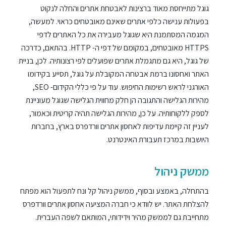
גוגל מתייחסת מאוד ברצינות לאבטחת אתרים והחלה לנקוט
בפעולות ענישה כלפי אתרים שאינם מאובטחים כראוי. למעשה,
המגמה המסתמנת היא שגוגל מעבירה את כל האתרים לדפי
HTTPS מאובטחים, במקומם של דפי ה- HTTP. בהתאם, כדרכה
של גוגל, היא גם מתגמלת אתרים שפועלים לפי רצונותיה. לכן, בניית
האתר ואחסונו ברמת אבטחה המקובלת על גוגל, תסייע בקידומו
האורגני לראש רשימות החיפוש. עוד על פי כללי הקידום- SEO,
מהירות הגלישה והתגובה הן חלק מחווית הגלישה שגוגל מעוניינת
לספק ללקוחותיה. על כן, מהירות הגלישה תהיה קריטית וכאמור,
לעניין זה קיימת עדיפות לאחסון אתרים וורדפרס בארץ, בחברות
היושבות במרכז תעבורת האינטרנט.
ממשק ניהול
בהתחלה, באמצע ובסוף, ממשק ניהול קל ונח לתפעול הוא מפתח
להצלחת האתר. יש לוודא כי חברה המציעה אחסון אתרים וורדפרס
מתחייבת גם לממשק מהיר וידידותי, המותאם לשפה העברית.