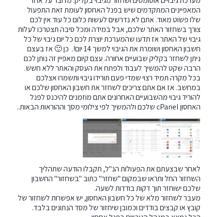
מערכת גיבויים אוטומטים ושחזור מגיבוי בקליק. מדובר על אחד
המאפיינים המתקדמים שיש בפנל האחסון לעומת זאת התפעול
שלו פשוט מאוד. אתם לא נדרשים לעשות כלום כל עוד אין לכם
צורך בשחזור האתר שלכם, אבל במידה ומכל סיבה תצטרכו לעלות
גיבוי של האתר אז תדעו שהמערכת יוצרת לכם כל יום גיבוי של כל
חשבון האחסון ושומרת את הגיבוי למשך 14 יום!. כן 🙂 אז בעצם
ניתן לשחזר בקליק שבועיים אחורה. עצם קיום מאפיין זה נותן לכם
הרבה שקט להמשיך לעבוד ולפתח את העסק והאתר ללא חשש.
בכל מקרה תמיד רצוי שמדי פעם תורידו גיבוי ותשמרו אצלכם
במחשב. אז אם אתם צריכים לשחזר את חשבון האחסון שלכם או
להוריד גיבוי מהשבועיים האחרונים אתם מוזמנים
להיכנס לפנל
האחסון cPanel
שלכם ולהמשיך לפי צילומי מסך וההוראות הבאות..
לאחר שבצעתם את הפעולות הנ"ל, תקבלו הודעה שתהליך
השחזור החל ותראו שבמקום "שחזר" כתוב "בשחזור" החשבון
שלכם ישוחזר תוך דקות בודדות לשעה.
מעבר לשחזור מלא של כל חשבון האחסון, יש אפשרות לשחזור של
קובץ או קבצים בודדים וכמובן שיחזור של מסד הנתונים בלבד.