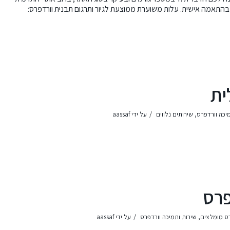
די בהתאמה אישית
. עלות משוערת ממוצעת לגיור ותרגום תבנית וורדפרס:
ית
/
יכה וורדפרס
,
שירותים נלווים
על ידי
aassaf
פרס
/
רס מומלצים
,
שירות ותמיכה וורדפרס
על ידי
aassaf