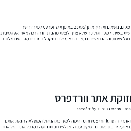
קום, נושאים ואדריך אותך/אתכם באופן אישי ופרטני לפי הדרישה.
ת בשיתוף מסך וקול כך שלא צריך לצאת מהבית -זו הדרכה מאוד אפקטיבית.
ם על שירות זה יהנו משירות תמיכה באימייל ובו תקבל הסברים מפורטים מלווים
זוקת אתר וורדפרס
/
דפרס
,
שירותים נלווים
על ידי
aassaf
עולם הם אתרי וורדפרס! זוהי צמיחה מדהימה למערכת הניהול המופלאה הזאת. אותם
 או על ידי בוני אתרים זקוקים עם הזמן לשדרוג ותחזוקה כמו כל אתר רגיל אחר.