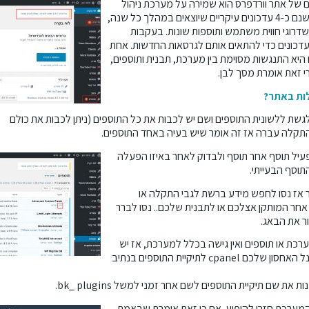
ם של אתר וורדפרס הוא שמירה על מערכת ניהול
ותוספים מעודכנים תמיד. למערכת וורדפרס ישנם כ-4 עדכונים עיקריים שיוצאים במהלך כל שנה,
שדרוגי חווית משתמש ותוספות שונות. בעקבות
 עדכונים כדי להתאים אותם לגרסאות החדשות. אחת
היא התנגשות מסוימת בין מערכת, תבנית ותוספים,
י זאת אומרת מסך לבן.
ות באתר?
שת ללשונית התוספים ושם יש לכבות את כל התוספים (ניתן לכבות את כולם
התקלה עברה אז זה אומר שיש בעיה באחד התוספים.
פעיל תוסף אחר תוסף ולבדוק לאחר באיזו הפעלה
תוסף הבעייתי.
 אז נסו לחפש מידע ברשת לגבי התקלה או
אחר המותקן אצלכם או לתבנית שלכם.. נסו לברר
ור את הבאג.
כת או תוספים ואין גישה בכלל למערכת, אז יש
לעשות את הפעולה הזו דרך השרת. כנסו לפנל האחסון שלכם cpanel לתיקיית התוספים בנתיב
והמערכת חזרו להופיע. אם כן זאת אומרת שבאמת