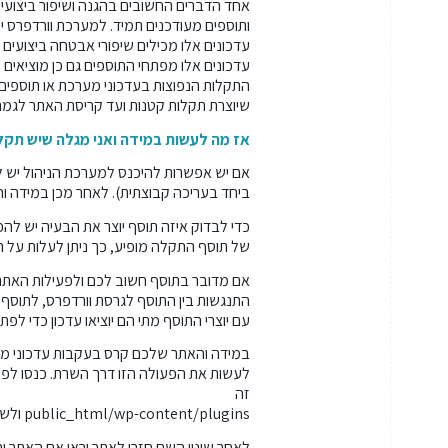
אחד הדברים החשובים בהגנה ושיפור ביצועי
עדכונים אלו מכילים שיפורי אבטחה ביצועים 
עדכונים אלו מפתחי התוספים גם כן מוציאים
התקלות הנפוצות בעדכוני מערכת או תוספים 
שיוצרת תקלות קטנות ועד קריסת האתר לגמר
אז מה לעשות במידה ואני מגלה שיש תקל
אם יש אפשרות להיכנס למערכת הניהול יש לג
ביחד בעריכה קבוצתית). לאחר מכן במידה ו
כדי לבדוק איזה תוסף יוצר את הבעיה יש לה
של תוסף התקלה מופיע, כך ניתן לעלות על ה
אם מדובר בתוסף חשוב לכם ולפעילות האתר
התנגשות בין התוסף לגרסת וורדפרס, לתוסף 
עם יוצרי התוסף מתי הם יוציאו עדכון כדי לפת
במידה והאתר שלכם קרס בעקבות עדכוני מער
זה
public_html/wp-content/plugins ולשנות את שם תיקיית התוספים לשם אחר זמני למשל bk_ plugins.
לאחר שינוי השם חזרו לאתר וראו אם האתר 