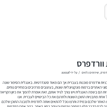
 וורדפרס
/
דפרס
,
שירותים נלווים
על ידי
aassaf
ות וורדפרס מוכנות בעברית אך הם מאוד סטנדרטיות. באנגלית הסיפור שונה
וגי האתרים ברמות פונקציונליות שונות, בעיצובים מרהיבים ובמחירים נוחים.
 הם בשפה האנגלית ויש צורך לגייר אותם, זאת אומרת להפוך את כיוון הקריאה
מנטים בכל אחת מתבניות התוכן השונות ולתרגם את כל הביטויים לעברית. אנו
א האתר שלכם ובמידה ותרצו נוכל להתאים אותה לתדמית ולמבנה התוכן שלכם.
נה לכם הדבר תלוי במספר גורמים ובעיקר בסוג האתר, ברוב אתרי התדמית