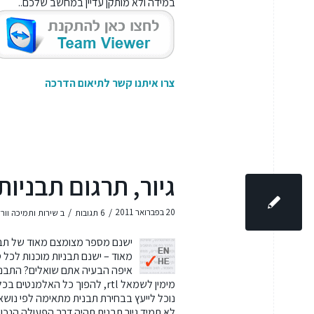
במידה ולא מותקן עדיין במחשב שלכם..
צרו איתנו קשר לתיאום הדרכה
גיור, תרגום תבניות
/
/
20 בפברואר 2011
6 תגובות
ב
שירות ותמיכה וור
ישנם מספר מצומצם מאוד של תבני
מאוד – ישנם תבניות מוכנות לכל ס
איפה הבעיה אתם שואלים? התבניות
מימין לשמאל rtl, להפוך כל האל
נוכל לייעץ בבחירת תבנית מתאימה לפי נוש
לא תמיד גיור תבנית תהיה דרך הפעולה הנכו