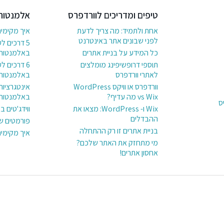
טיפים ומדריכים לוורדפרס
אלמנטור
אחת ולתמיד: מה צריך לדעת
איך מקימי
לפני שבונים אתר באינטרנט
5 דרכים ל
כל המידע על בניית אתרים
באלמנטור
תוספי דרופשיפינג מומלצים
לאתרי וורדפרס
באלמנטור
וורדפרס או וויקס WordPress
אינטגרציות
vs Wix מה עדיף?
באלמנטור
ס
Wix ו- WordPress: מצאו את
ווידג'טים 
ההבדלים
פורמטים ש
בניית אתרים זו רק ההתחלה
איך מקימי
מי מתחזק את האתר שלכם?
אחסון אתרים!