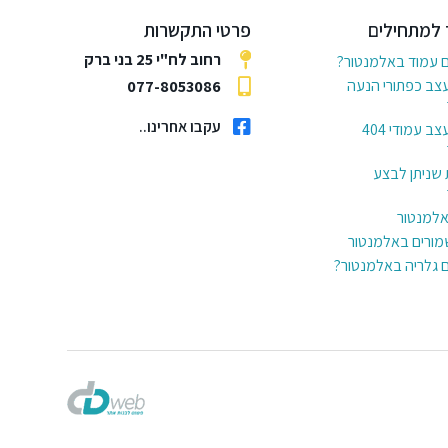
 למתחילים
פרטי התקשרות
רחוב לח"י 25 בני ברק
ם עמוד באלמנטור?
עצב כפתורי הנעה
077-8053086
עקבו אחרינו..
6 דרכים לעצב עמודי 404
 שניתן לבצע
באלמנטור
מורים באלמנטור
ם גלריה באלמנטור?