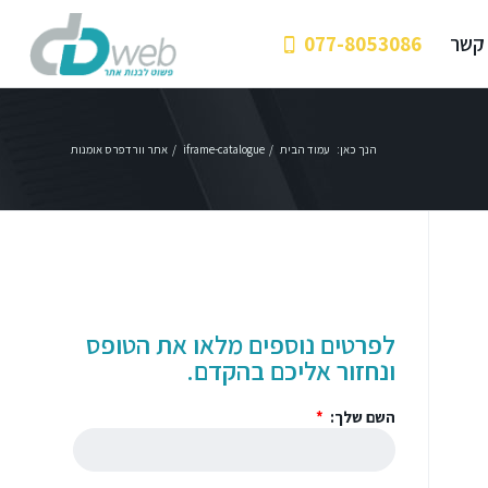
 קשר
077-8053086
הנך כאן:
עמוד הבית
/
iframe-catalogue
/
אתר וורדפרס אומנות
לפרטים נוספים מלאו את הטופס
ונחזור אליכם בהקדם.
השם שלך: