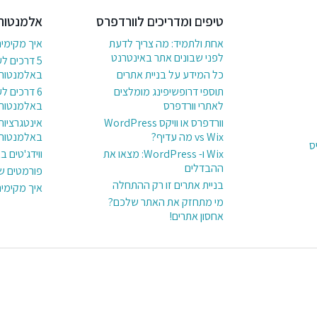
טיפים ומדריכים לוורדפרס
אלמנטור
אחת ולתמיד: מה צריך לדעת
איך מקימי
לפני שבונים אתר באינטרנט
5 דרכים ל
כל המידע על בניית אתרים
באלמנטור
תוספי דרופשיפינג מומלצים
לאתרי וורדפרס
באלמנטור
וורדפרס או וויקס WordPress
אינטגרציות
vs Wix מה עדיף?
באלמנטור
ס
Wix ו- WordPress: מצאו את
ווידג'טים 
ההבדלים
פורמטים ש
בניית אתרים זו רק ההתחלה
איך מקימי
מי מתחזק את האתר שלכם?
אחסון אתרים!