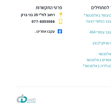
 למתחילים
פרטי התקשרות
רחוב לח"י 25 בני ברק
ם עמוד באלמנטור?
עצב כפתורי הנעה
077-8053086
עקבו אחרינו..
6 דרכים לעצב עמודי 404
 שניתן לבצע
באלמנטור
מורים באלמנטור
ם גלריה באלמנטור?