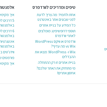
טיפים ומדריכים לוורדפרס
אלמנטור
אחת ולתמיד: מה צריך לדעת
איך מקימי
לפני שבונים אתר באינטרנט
5 דרכים ל
כל המידע על בניית אתרים
באלמנטור
תוספי דרופשיפינג מומלצים
לאתרי וורדפרס
באלמנטור
וורדפרס או וויקס WordPress
אינטגרציות
vs Wix מה עדיף?
באלמנטור
ס
Wix ו- WordPress: מצאו את
ווידג'טים 
ההבדלים
פורמטים ש
בניית אתרים זו רק ההתחלה
איך מקימי
מי מתחזק את האתר שלכם?
אחסון אתרים!