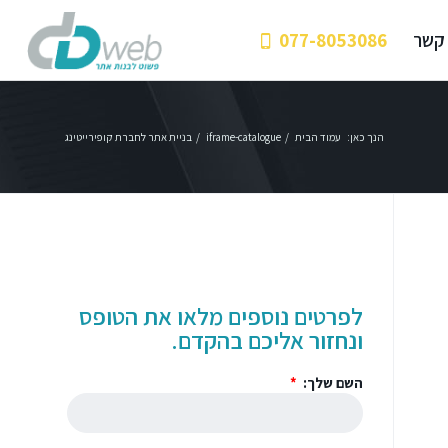
 קשר
077-8053086
הנך כאן:
עמוד הבית
/
iframe-catalogue
/
בניית אתר לחברת קופירייטינג
לפרטים נוספים מלאו את הטופס
ונחזור אליכם בהקדם.
השם שלך: