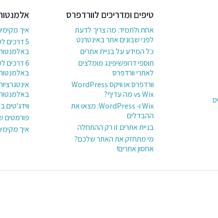
טיפים ומדריכים לוורדפרס
אלמנטור
אחת ולתמיד: מה צריך לדעת
איך מקימי
לפני שבונים אתר באינטרנט
5 דרכים ל
כל המידע על בניית אתרים
באלמנטור
תוספי דרופשיפינג מומלצים
לאתרי וורדפרס
באלמנטור
וורדפרס או וויקס WordPress
אינטגרציות
vs Wix מה עדיף?
באלמנטור
ס
Wix ו- WordPress: מצאו את
ווידג'טים 
ההבדלים
פורמטים ש
בניית אתרים זו רק ההתחלה
איך מקימי
מי מתחזק את האתר שלכם?
אחסון אתרים!