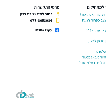
 למתחילים
פרטי התקשרות
רחוב לח"י 25 בני ברק
ם עמוד באלמנטור?
עצב כפתורי הנעה
077-8053086
עקבו אחרינו..
6 דרכים לעצב עמודי 404
 שניתן לבצע
באלמנטור
מורים באלמנטור
ם גלריה באלמנטור?