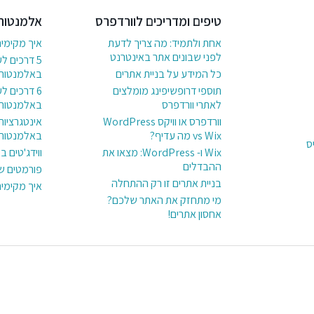
טיפים ומדריכים לוורדפרס
אלמנטור
אחת ולתמיד: מה צריך לדעת
איך מקימי
לפני שבונים אתר באינטרנט
5 דרכים ל
כל המידע על בניית אתרים
באלמנטור
תוספי דרופשיפינג מומלצים
לאתרי וורדפרס
באלמנטור
וורדפרס או וויקס WordPress
אינטגרציות
vs Wix מה עדיף?
באלמנטור
ס
Wix ו- WordPress: מצאו את
ווידג'טים 
ההבדלים
פורמטים ש
בניית אתרים זו רק ההתחלה
איך מקימי
מי מתחזק את האתר שלכם?
אחסון אתרים!