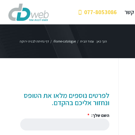
 קשר
077-8053086
הנך כאן:
עמוד הבית
/
iframe-catalogue
/
דף נחיתה לבניה ירוקה
לפרטים נוספים מלאו את הטופס
ונחזור אליכם בהקדם.
השם שלך: