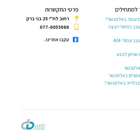
 למתחילים
פרטי התקשרות
רחוב לח"י 25 בני ברק
ם עמוד באלמנטור?
עצב כפתורי הנעה
077-8053086
עקבו אחרינו..
6 דרכים לעצב עמודי 404
 שניתן לבצע
באלמנטור
מורים באלמנטור
ם גלריה באלמנטור?