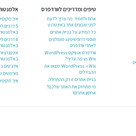
טיפים ומדריכים לוורדפרס
אלמנטור
אחת ולתמיד: מה צריך לדעת
איך מקימי
לפני שבונים אתר באינטרנט
5 דרכים ל
כל המידע על בניית אתרים
באלמנטור
תוספי דרופשיפינג מומלצים
לאתרי וורדפרס
באלמנטור
וורדפרס או וויקס WordPress
אינטגרציות
vs Wix מה עדיף?
באלמנטור
ס
Wix ו- WordPress: מצאו את
ווידג'טים 
ההבדלים
פורמטים ש
בניית אתרים זו רק ההתחלה
איך מקימי
מי מתחזק את האתר שלכם?
אחסון אתרים!