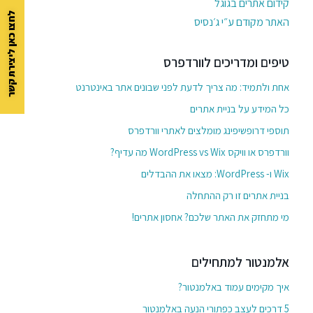
קידום אתרים בגוגל
לחצו כאן ליצירת קשר
האתר מקודם ע״י ג׳נסיס
טיפים ומדריכים לוורדפרס
אחת ולתמיד: מה צריך לדעת לפני שבונים אתר באינטרנט
כל המידע על בניית אתרים
תוספי דרופשיפינג מומלצים לאתרי וורדפרס
וורדפרס או וויקס WordPress vs Wix מה עדיף?
Wix ו- WordPress: מצאו את ההבדלים
בניית אתרים זו רק ההתחלה
מי מתחזק את האתר שלכם? אחסון אתרים!
אלמנטור למתחילים
איך מקימים עמוד באלמנטור?
5 דרכים לעצב כפתורי הנעה באלמנטור