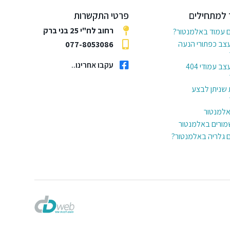
 למתחילים
פרטי התקשרות
רחוב לח"י 25 בני ברק
ם עמוד באלמנטור?
עצב כפתורי הנעה
077-8053086
עקבו אחרינו..
6 דרכים לעצב עמודי 404
 שניתן לבצע
באלמנטור
מורים באלמנטור
ם גלריה באלמנטור?