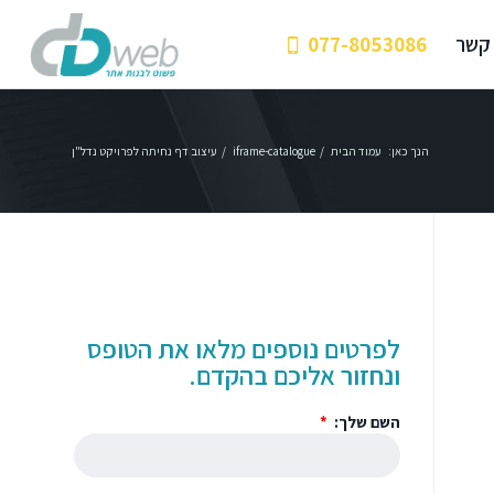
 קשר
077-8053086
הנך כאן:
עמוד הבית
/
iframe-catalogue
/
עיצוב דף נחיתה לפרויקט נדל"ן
לפרטים נוספים מלאו את הטופס
ונחזור אליכם בהקדם.
השם שלך: