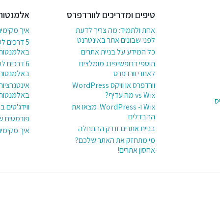
טיפים ומדריכים לוורדפרס
אלמנטור
אחת ולתמיד: מה צריך לדעת
איך מקימי
לפני שבונים אתר באינטרנט
5 דרכים ל
כל המידע על בניית אתרים
באלמנטור
תוספי דרופשיפינג מומלצים
לאתרי וורדפרס
באלמנטור
וורדפרס או וויקס WordPress
אינטגרציות
vs Wix מה עדיף?
באלמנטור
ס
Wix ו- WordPress: מצאו את
ווידג'טים 
ההבדלים
פורמטים ש
בניית אתרים זו רק ההתחלה
איך מקימי
מי מתחזק את האתר שלכם?
אחסון אתרים!