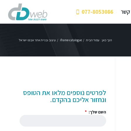
 קשר
077-8053086
הנך כאן:
עמוד הבית
/
iframe-catalogue
/
עיצוב ובניית אתר אבנט ישראל
לפרטים נוספים מלאו את הטופס
ונחזור אליכם בהקדם.
השם שלך: