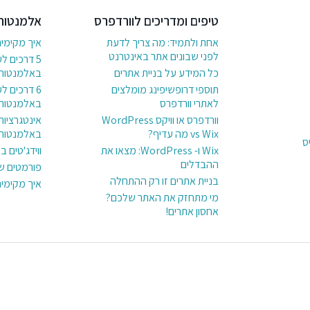
טיפים ומדריכים לוורדפרס
אלמנטור
אחת ולתמיד: מה צריך לדעת
איך מקימי
לפני שבונים אתר באינטרנט
5 דרכים ל
כל המידע על בניית אתרים
באלמנטור
תוספי דרופשיפינג מומלצים
לאתרי וורדפרס
באלמנטור
וורדפרס או וויקס WordPress
אינטגרציות
vs Wix מה עדיף?
באלמנטור
ס
Wix ו- WordPress: מצאו את
ווידג'טים 
ההבדלים
פורמטים ש
בניית אתרים זו רק ההתחלה
איך מקימי
מי מתחזק את האתר שלכם?
אחסון אתרים!