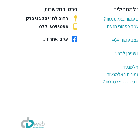
 למתחילים
פרטי התקשרות
רחוב לח"י 25 בני ברק
ם עמוד באלמנטור?
עצב כפתורי הנעה
077-8053086
עקבו אחרינו..
6 דרכים לעצב עמודי 404
 שניתן לבצע
באלמנטור
מורים באלמנטור
ם גלריה באלמנטור?