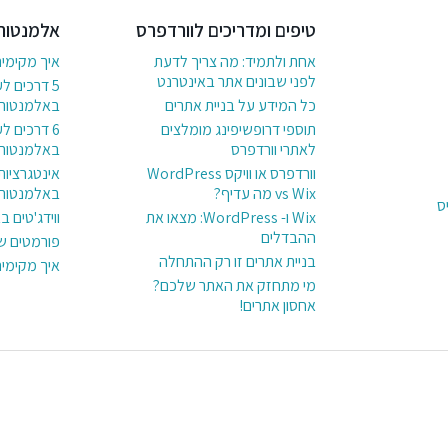
טיפים ומדריכים לוורדפרס
אלמנטור
אחת ולתמיד: מה צריך לדעת
איך מקימי
לפני שבונים אתר באינטרנט
5 דרכים ל
כל המידע על בניית אתרים
באלמנטור
תוספי דרופשיפינג מומלצים
לאתרי וורדפרס
באלמנטור
וורדפרס או וויקס WordPress
אינטגרציות
vs Wix מה עדיף?
באלמנטור
ס
Wix ו- WordPress: מצאו את
ווידג'טים 
ההבדלים
פורמטים ש
בניית אתרים זו רק ההתחלה
איך מקימי
מי מתחזק את האתר שלכם?
אחסון אתרים!