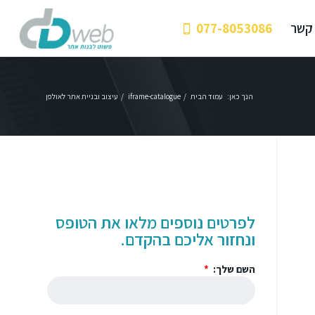
 קשר
077-8053086
הנך כאן:
עמוד הבית
/
iframe-catalogue
/
עיצוב ובניית אתר לאולפן
לפרטים נוספים מלאו את הטופס
ונחזור אליכם בהקדם.
השם שלך: