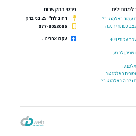
 למתחילים
פרטי התקשרות
רחוב לח"י 25 בני ברק
ם עמוד באלמנטור?
עצב כפתורי הנעה
077-8053086
עקבו אחרינו..
6 דרכים לעצב עמודי 404
 שניתן לבצע
באלמנטור
מורים באלמנטור
ם גלריה באלמנטור?