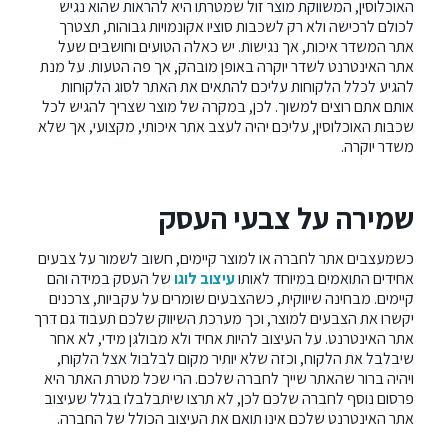
האוכלוסין, המשווקת מוצר זול שמטרתו היא להראות שהוא נגיש
לכולם לרכישה ולא רק לשכבות סוציו אקונמויות גבוהות, תצטרך
אתר המשדר איכות, אך נגישות. יש כאלה הטועים וחושבים שעל
אתר האינטרנט לשדר יוקרה באופן מובהק, אך פה הטעות. על מנת
להגיע לכלל הלקוחות עליכם להתאים את האתר לסוג הלקוחות
אותם אתם רוצים למשוך. לכן, במקרה של מוצר שצריך להגיש לכל
שכבות האוכלוסין, עליכם יהיה לעצב אתר איכותי, מקצועי, אך שלא
משדר יוקרה.
שמירה על צבעי העסק
כשמעצבים אתר לחברה או למוצר קיימים, חשוב לשמור על צבעים
אחידים התואמים במיוחד לאותו
עיצוב לוגו
ש
ל העסק במידה והם
קיימים. מבחינה שיווקית, כשהצבעים שומרים על עקביות, צרכנים
יקשרו את הצבעים למוצר, וכך מערכת השיווק שלכם תעבוד גם דרך
אתר האינטרנט. על העיצוב להיות אחיד ולא מבולגן מידי, לא אחר
שיבלבל את הלקוח, וכזה שלא יותיר מקום לבלבול אצל הלקוח,
ויהיה ברור שהאתר שייך לחברה שלכם. הרי שכל מטרת האתר היא
פרסום נוסף לחברה שלכם לכן, לא תרצו שיתבלבלו בגלל שעיצוב
אתר האינטרנט שלכם אינו תואם את העיצוב הכולל של החברה.