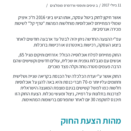
/
/
11 ביולי 2017
ב
טיפים ותוספי וורדפרס מומלצים
אושר תיקון לחוק ביטול עסקה, אותו הגיש ביוני 2016 ח"כ איציק
שמולי המתייחס לאוכלוסיות מוחלשות המהוות "טרף קל" לשיטות
מכירה אגרסיביות.
עפ"י ההצעה החדשה ניתן יהיה לבטל עד ארבעה חודשים לאחר
ביצוע העסקה, רכישות באינטרנט או רכישות ברוכלות.
החוק מתייחס לפלח אוכלוסייה הכולל: אזרחים ותיקים מגיל 65,
אנשים עם מגבלות גופנית או שכלית, עולים חדשים וקשישים שהם
הרבה פעמים מטרה נוחה וקלה מצד מוכרים.
החוק אושר ע"י ועדת הכלכלה של הכנסת בקריאה שנייה ושלישית
וחתומים עליו יותר מ-70 חברי כנסת והיא באה להגן על אוכלוסיות
חלשות כמו למשל קשישים בגינם מוצפת המועצה הישראלית
לצרכנות בתלונות על רמייה, ניצול ומעשי נוכלות. הצעת החוק הזו
תיכנס לתוקפה 30 יום לאחר שתפורסם ברשומות המתאימות.
מהות הצעת החוק