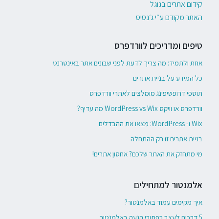
קידום אתרים בגוגל
האתר מקודם ע״י ג׳נסיס
טיפים ומדריכים לוורדפרס
אחת ולתמיד: מה צריך לדעת לפני שבונים אתר באינטרנט
כל המידע על בניית אתרים
תוספי דרופשיפינג מומלצים לאתרי וורדפרס
וורדפרס או וויקס WordPress vs Wix מה עדיף?
Wix ו- WordPress: מצאו את ההבדלים
בניית אתרים זו רק ההתחלה
מי מתחזק את האתר שלכם? אחסון אתרים!
אלמנטור למתחילים
איך מקימים עמוד באלמנטור?
5 דרכים לעצב כפתורי הנעה באלמנטור