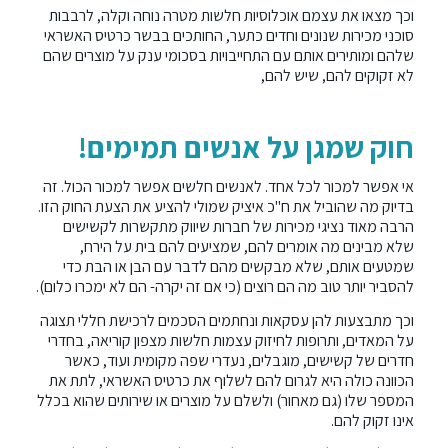
וכך מצאו את עצמם אוכלוסיות חלשות מטרה נוחה וקלה, לרבבות
סוכני מכירות שנונים וחדים כתער, החותכים בבשר כרטיס האשראי
שלהם ומותירים אותם עם התחייבויות בסכומי ענק על מוצרים שהם
לא זקוקים להם, שיש להם,
חוק שמגן על אנשים תמימים!
אי אפשר למכור לכל אחד. לאנשים חלשים אפשר למכור הכול. זה
בדיוק מה שהוביל את ח"כ איציק שמולי להציע את הצעת החוק הזו.
הרבה מאוד נציגי מכירות של חברות שיווק מתקשרות לקשישים
שלא מבינים מה אומרים להם, שמציעים להם בית על הירח,
שמטעים אותם, שלא מבקשים מהם לדבר עם הבן או הבת כדי
להסביר יותר טוב מה הם רוצים (כי אם זה יקרה- הם לא ימכרו כלום).
וכך מתבצעות להן עסקאות ונחתמים הסכמים לרכישת חללי תצוגה
על המאדים, ותרופות לחיזוק עצמות חלשות מצפון קוריאה, בחדרי
חדרים של קשישים, מוגבלים, נעדרי שפה מקומית ועוד, כאשר
הכוונה כולה היא לגרום להם לשלוף את כרטיס האשראי, לתת את
המספר שלו (גם מאחור) ולשלם על מוצרים או שירותים שהוא בכלל
אינו זקוק להם.