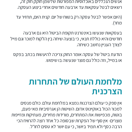
אנשים הנכללים באוכלוסיות המפורטות שלשמן חוקק חוק זה,
רשאים לבטל עסקאות עד ארבעה חודשים אחרי ביצוע העסקה.
(היום אפשר לבטל עסקה רק בטווח של יום. קנית היום, תחזיר עד
מחר).
בעסקאות שנעשו באינטרנט תקופת הביטול היא גם ארבעה
חודשים והיא כוללת תנאי, כי בוצעה שיחה בין הלקוח למוכר וגם מייל
לצורך העניין נחשב כשיחה.
הודעת ביטול של עסקה אומר החוק צריכה להיעשות בכתב בפקס
או במייל, וזה כולל גם מוצר שנעשה בו שימוש.
מלחמת העולם של התחרות
הצרכנית
אין ספק כי עולם הצרכנות נמצא במלחמת עולם. כולם מנסים
למכור הכול באוקיינוס אדום. השיטות הן אגרסיביות מאי פעם,
בוטות, מכפישות את המתחרים, מורידות מחירים, מעתיקות ומזייפות
מוצרים- אין סוף של הפקרות שבסופה כל אחד רוצה להרוויח הכי
הרבה כסף ולא תמיד ביושר, כי עם יושר לא טסים לחו"ל.