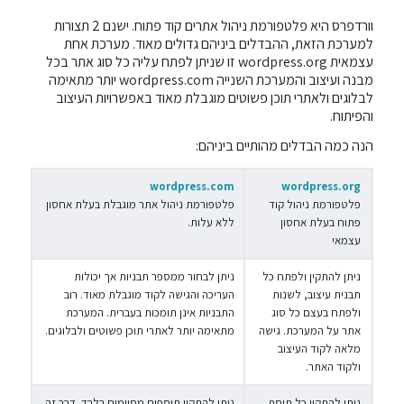
וורדפרס היא פלטפורמת ניהול אתרים קוד פתוח. ישנם 2 תצורות
למערכת הזאת, ההבדלים ביניהם גדולים מאוד. מערכת אחת
עצמאית wordpress.org זו שניתן לפתח עליה כל סוג אתר בכל
מבנה ועיצוב והמערכת השנייה wordpress.com יותר מתאימה
לבלוגים ולאתרי תוכן פשוטים מוגבלת מאוד באפשרויות העיצוב
והפיתוח.
הנה כמה הבדלים מהותיים ביניהם:
wordpress.com
wordpress.org
פלטפורמת ניהול קוד
פלטפורמת ניהול אתר מוגבלת בעלת אחסון
פתוח בעלת אחסון
ללא עלות.
עצמאי
ניתן להתקין ולפתח כל
ניתן לבחור ממספר תבניות אך יכולות
תבנית עיצוב, לשנות
העריכה והגישה לקוד מוגבלת מאוד. רוב
ולפתח בעצם כל סוג
התבניות אינן תומכות בעברית. המערכת
אתר על המערכת. גישה
מתאימה יותר לאתרי תוכן פשוטים ולבלוגים.
מלאה לקוד העיצוב
ולקוד האתר.
ניתן להתקין כל תוסף
ניתן להתקין תוספים מסוימים בלבד. דבר זה