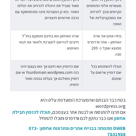
מעשרות אלפי התוספים
מאוד מגביל את היכולת להרחיב את יכולות
הקיימים ובכך להרחיב
האתר. כמו כן המערכת אינה מתממשקת עם
את הפונקציונליות של
הרבה שירותים חיצוניים.
האתר.
בחרו אתם את שרת
שרת האחסון הוא בחינם וממוקם בחו"ל.
האחסון – אתר וורדפרס
חייבים להירשם למערכת ולאשר את תנאי
ממוצא שוקל כ- 200
השימוש.
מגה.
תוכלו להשתמש בכל
שם הדומיין הוא חינם אך הוא בעצם יהיה
שם דומיין שרשום על
כזה Yourdomain.wordpress.com או שם
שמכם.
דומיין משלכם אך בעלות גבוהה מאוד
יחסית.
בטח כבר הבנתם שהמערכת המועדפת עלינו היא
wordpress.org.
אם תרצו להתנסות או לבנות אתר בעצמכם,
תוכלו להזמין חבילת
אחסון
ואנו כבר נתקין לכם וורדפרס ותוכלו להתחיל.
DWEB מתמחה
בבניית אתרים
ופתרונות אחסון: 073-
7831988