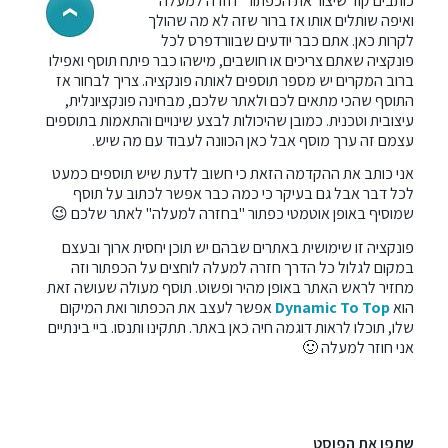
כותבים קוד שיצור את הכפתור "חזרה למעלה"
ואיפה שותלים אותו אז ברור שזה לא מה שהולך
לקרות כאן. אתם כבר יודעים שבוורדפרס לכל
פונקציה שאתם צריכים או חושבים, מישהו כבר פיתח תוסף ואפילו
ברוב המקרים יש מספר תוספים לאותה פונקציה. צריך לבחור אז
התוסף שהכי מתאים לכם ולאתר שלכם, מבחינה פונקציונלית,
עיצובית וטכנית. כמובן שהיכולות לבצע שינויים והתאמות בתוספים
עצמם זה ערך מוסף אבל כאן הכוונה לעבוד עם מה שיש.
אני כותב את ההקדמה הזאת כי חשוב לדעת שיש תוספים כמעט
לכל דבר אבל גם בעיקר כי כמה כבר אפשר לכתוב על תוסף
שמוסיף באופן אוטמטי כפתור "בחזרה למעלה" לאתר שלכם 😉
פונקציה זו שימושית באתרים שבהם יש תוכן יחסית ארוך ובעצם
במקום לגלול כל הדרך חזרה למעלה לוחצים על הכפתור וזה
מחזיר לראש האתר באופן מהיר ופשוט. תוסף מעולה שעושה זאת
הוא
Dynamic To Top
אפשר לעצב את הכפתור ואת המיקום
שלו, תוכלו לראות דוגמה חיה כאן באתר. תתקינו ותנסו. ביי בינתיים
אני חוזר למעלה 🙂
שתפו את הפוסט