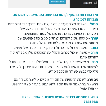
ואז בחרו את התפקיד/רמת ההרשאה המתאימה לו (מהרמה
הגבוהה לנמוכה):
מנהל
– האדמין של המערכת, זה בעצם אתם ובדרך כלל גם מפתח
האתר – מישהו שיש לו גישה מלאה לכל תכונות הניהול של
המערכת, הכתיבה, עריכה, פרסום של עמודים ופוסטים.
עורך
– מישהו שיכול לפרסם ולנהל פוסטים כולל פוסטים של
משתמשים אחרים כמו כן יכול לפרסם ולנהל עמודים.
כותב
– מישהו שיכול לפרסם ולנהל רק את הפוסטים שלו עצמו.
תורם
– מישהו שיכול לכתוב ולנהל את הפוסטים שלו, אבל לא יכול
לפרסם אותם.
מנוי
– מישהו שיכול רק לנהל את הפרופיל שלו. זאת ברירת המחדל
למשתמשים חדשים למשל באתר מסחר או באתר שצריך להירשם
אליו כדי לבצע פעולה או לקבל מידע.
אם תרצו לשנות הרשאות של סוג יוזר מסויים או ליצור סוג יוזר עם
הרשאות בהתאמה אישית תוכלו להשתמש בתסוף מצויין זה
User
.
Role Editor
DWEB מתמחה
בבניית אתרים
ופתרונות אחסון: 073-
7831988