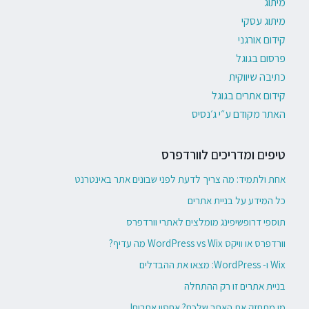
מיתוג
מיתוג עסקי
קידום אורגני
פרסום בגוגל
כתיבה שיווקית
קידום אתרים בגוגל
האתר מקודם ע״י ג׳נסיס
טיפים ומדריכים לוורדפרס
אחת ולתמיד: מה צריך לדעת לפני שבונים אתר באינטרנט
כל המידע על בניית אתרים
תוספי דרופשיפינג מומלצים לאתרי וורדפרס
וורדפרס או וויקס WordPress vs Wix מה עדיף?
Wix ו- WordPress: מצאו את ההבדלים
בניית אתרים זו רק ההתחלה
מי מתחזק את האתר שלכם? אחסון אתרים!