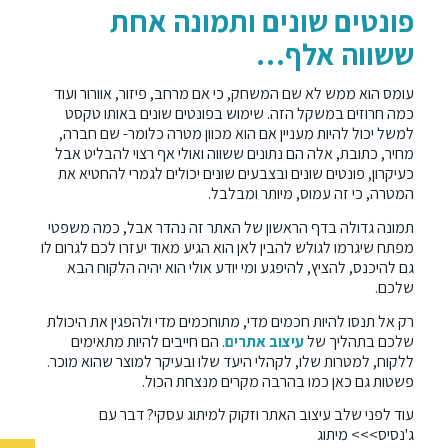
פונטים שונים ותמונה אחת
ששווה אלף…
עומס הוא ממש לא שם המשחק, כי אם מרחב, פיזור,
אוורור ועוד
כמה חרוזים במשקל הזה. שימוש בפונטים שונים באותו טקסט
למשל יכול להיות מעניין אם הוא מכוון מטרה כלומר- שם חברה,
מחיר, כתובת, אלה הם נתונים ששווה ואולי אף רצוי להבליט אבל
כעיקרון, פונטים שונים ובצבעים שונים יכולים לגמרי להחטיא את
המטרה, כי זה עמוס, מיותר ומבלבל.
תמונה גדולה בדף הראשון של האתר זה נהדר אבל, כמה משפטי
מפתח שיגרמו לגולש להבין לאן הוא הגיע מאוד יעזרו לכם לגרום לו
גם להיכנס, להציץ, להיפגע ומי יודע אולי הוא יהיה הלקוח הבא
שלכם.
רק אל תנסו להיות חכמים מדי, מתוחכמים מדי ולהפגין את היכולת
שלכם בתהליך של
עיצוב אתרים
. הם חייבים להיות מתאימים
ללקוח, למטרות שלו, לקהלי היעד שלו ובעיקר למוצר שהוא מוכר.
פשטות גם כאן כמו בהרבה מקרים מנצחת הכול.
עוד לפני שלב עיצוב האתר וזקוק למיתוג עסקי? דבר עם
ג'נסיס>>>
מיתוג