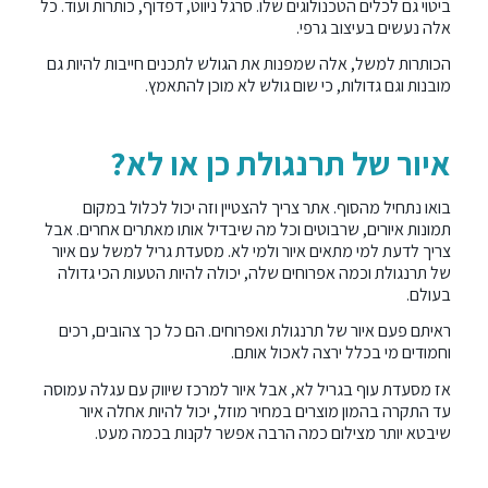
ביטוי גם לכלים הטכנולוגים שלו. סרגל ניווט, דפדוף, כותרות ועוד. כל
אלה נעשים בעיצוב גרפי.
הכותרות למשל, אלה שמפנות את הגולש לתכנים חייבות להיות גם
מובנות וגם גדולות, כי שום גולש לא מוכן להתאמץ.
איור של תרנגולת כן או לא?
בואו נתחיל מהסוף. אתר צריך להצטיין וזה יכול לכלול במקום
תמונות איורים, שרבוטים וכל מה שיבדיל אותו מאתרים אחרים. אבל
צריך לדעת למי מתאים איור ולמי לא. מסעדת גריל למשל עם איור
של תרנגולת וכמה אפרוחים שלה, יכולה להיות הטעות הכי גדולה
בעולם.
ראיתם פעם איור של תרנגולת ואפרוחים. הם כל כך צהובים, רכים
וחמודים מי בכלל ירצה לאכול אותם.
אז מסעדת עוף בגריל לא, אבל איור למרכז שיווק עם עגלה עמוסה
עד התקרה בהמון מוצרים במחיר מוזל, יכול להיות אחלה איור
שיבטא יותר מצילום כמה הרבה אפשר לקנות בכמה מעט.