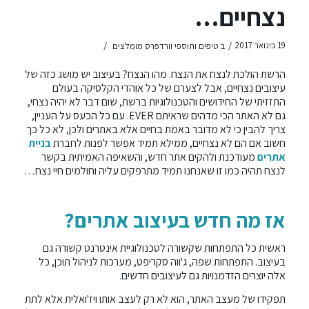
נצחיים…
/
/
19 בינואר 2017
ב
טיפים ותוספי וורדפרס מומלצים
הרשת הולכת לנצח את הנצח. מהו הנצח? בעיצוב יש מושג כזה של
עיצובים נצחיים, אבל לצערם של כל אוהדי הקלסיקה בעולם
התזזיתי של החידושים והטכנולוגיות ברשת, שום דבר לא יהיה נצחי,
גם לא האתר הכי מדהים שראיתם EVER. עם כל הכעס על העניין,
צריך להבין כי לא מדובר באמת בחיים אלא באתרים ולכן, לא כל כך
חשוב אם הם לא נצחיים, ממילא תמיד אפשר לפנות לחברת
בניית
אתרים
מעודכנת ולהקים אתר חדש, והשאיפה האמיתית בקשר
לנצח תהיה כמו זו שאנחנו תמיד מתרפקים עליה וחולמים חיי נצח…
אז מה חדש בעיצוב אתרים?
ראשית כל התפתחות שקשורה לטכנולוגיית אינטרנט קשורה גם
בעיצוב. התפתחות שפה, ג'ווה סקריפט, מערכות לניהול תוכן, כל
אלה יוצרים הזדמנויות גם לעיצובים חדשים.
תפקידו של מעצב האתר, הוא לא רק לעצב אותו ויז'ואלית אלא לתת