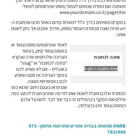
פרסומו ומורכבת בדרך כלל משם הדומיין שהוא קבוע ולאחר מכן
משתנה שם כותרת שנתתם לעמוד/פוסט שפרסמתם למשל-
www.yourdomain.co.il/pagetitle
במקרים מסוימים בדרך כלל למטרות קידום האתר תרצו שכתובת ה-
url תהיה שונה מכותרת העמוד/פוסט, אדריך אתכם איך ניתן לשנות
אותה.
לאחר שפרסמתם פוסט/עמוד או
בפוסט/עמוד קיים, בעמוד
העריכה שלו חפשו שדה שנקרא
"מזהה לכתובת" או "slug"
באנגלית –
אם לא מופיע לכם
במסך העריכה אז סמנו שיופיע
לכם באפשרויות תצוגה
.
שם תראו בעצם כיתוב שהוא כמו
הכותרת שלכם ותוכלו לשנות אותו לפי מה שתרצו תוכלו לכתוב כמה
מילים ואת המקף בין המילים זה כבר יצור לבד. לחצו על עדכון
הפוסט/עמוד וזהו בהצלחה..
DWEB מתמחה
בבניית אתרים
ופתרונות אחסון: 073-
7831988