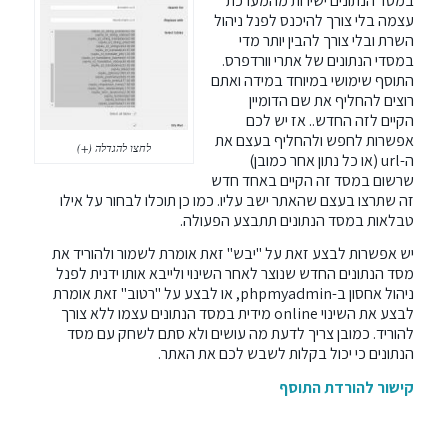
במסד הנתונים ישירות מהמערכת
עצמה בלי צורך להיכנס לפנל ניהול
השרת ובלי צורך להבין יותר מדי
במסדי הנתונים של אתרי וורדפרס.
התוסף שימושי במיוחד במידה ואתם
רוצים להחליף את שם הדומיין
הקיים לזה החדש.. אז יש לכם
אפשרות לחפש ולהחליף בעצם את
לחצו להגדלה (+)
ה-url (או כל נתון אחר כמובן)
שרשום במסד זה הקיים באחד חדש
זה שתרצו בעצם שהאתר ישב עליו. כמו כן תוכלו לבחור על אילו
טבלאות במסד הנתונים תתבצע הפעולה.
יש אפשרות לבצע זאת על "יבש" זאת אומרת לשמור ולהוריד את
מסד הנתונים החדש שנוצר לאחר השינוי ולייבא אותו ידנית לפנל
ניהול אחסון ב-phpmyadmin, או לבצע על "רטוב" זאת אומרת
לבצע את השינוי online מידית במסד הנתונים עצמו ללא צורך
להוריד. כמובן צריך לדעת מה עושים ולא סתם לשחק עם מסד
הנתונים כי יכול בקלות לשבש לכם את האתר.
קישור להורדת התוסף