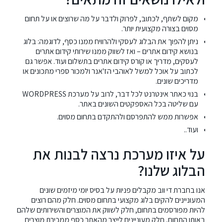
מקום לשתף, לכתוב, לפרוק ולדבר על מה שרוצים או על תחום
מסוים בצורה מקצועית יותר.
ניתן להפוך את הבלוג לעסקי ולהרוויח ממנו כסף, לדוגמה: בלוג
בנושא קידום אתרים – ואז לשווק ממנו שירותי קידום אתרים
לעסקים, מדריך או קורס קידום אתרים בתשלום ועוד. אפשר גם
לכתוב על אוכל למשל לאוהבי הז'אנר ולמכור ספרי מתכונים או
מדריכים שונים.
בנוי כאתר אינטרנט לכל דבר, לרוב על מערכת WORDPRESS
עם שליטה בכל האספקטים השונים באתר.
אפשרות ממש להתפרסם ולהתקדם בתחום מסוים.
ועוד..
על איזו מערכת נרצה לבנות את
הבלוג שלנו?
אנו בחברת די ווב מקבלים פניות על בסיס יומי מיזמים שונים
המעוניינים להקים בלוג מקצועי בתחום מסוים. חלק מהם רוצים
להיות מפורסמים בתחום, חלק לשווק את המוצרים והשירותים שלהם
באותו התחום, חלק מעוניינים לייצר מהאתר כסף ממכירת מוצרים