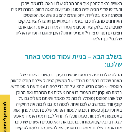
ראשית נרצה לתכנן איך אתר הבלוג שלנו יראה. לדוגמה: ייתכן
ותעדיפו שדף הבית יהיה בסגנון מגזין עם הצגת התוכן בצורה דינמית
ומשתנה כמו בסליידר. ייתכן ותרצו להציג פשוט את הפוסטים
האחרונים מהבלוג כבר בעמוד הבית וייתכן ותרצו להציג בלוקים
שונים שכל בלוק יציג תכנים מקטגוריה אחרת באתר. האם אתם
רוצים גם תפריט צדדי? תפריט תחתון? היכן ימוקם התפריט העליון
שלכם? וכך הלאה.
בשלב הבא – בניית עמוד פוסט באתר
שלכם:
הבלוג שלכם יהיה מבוסס פוסטים בעיקר. במשרד האחורי של
האתר שלכם בתפריט הצדדי של ממשק הניהול שלכם תוכלו לראות
פוסטים -> פוסט חדש. לחצו על זה כדי לפתוח עמוד עם פוסט חדש.
ברמת העיקרון זהו העמוד בו אתם מעלים את הכותרת ואת התוכן
של אותו הפוסט (מומלץ לגבות כל מאמר שאתם מעלים גם על
קובץ וורד במחשב שלכם ואחת לכמה זמן גם לגבות את התיקייה
לחצו כאן ליצירת קשר
באחסון ענן). כאשר תיכנסו לעמוד הפוסט שלכם תוכלו לערוך אותו
באמצעות אלמנטור. כעת תוכלו להתחיל לבנות את העמוד מאפס:
לצקת בו בלוקים ועמודות ובתוכם את האלמנטים השונים שירכיבו
את העמוד שלכם. אפשרות נוספת היא להשתמש בטמפלט קיים