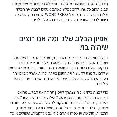
דיגיטליים ופרסומות ואחרים פשוט רוצים לעורר תחום או שיח מסוים
סביב תחום כלשהו. לרוב נמליץ לאותם אנשים לבנות את הבלוג
שלהם במערכת התוכן של WORDPRESS הנחשבת למומלצת
ביותר לבניית אתרים בעולם כיום עם דגש על בלוגים.
אפיון הבלוג שלנו ומה אנו רוצים
שיהיה בו?
הבלוג הוא בעצם אתר אינטרנט הבנוי, מעוצב ומבוסס בעיקר על
פוסטים המשותפים עם הקהל. בפוסטים אלו לרוב יהיה מדובר
בטקסט אולם בלוגרים רבים מוסיפים היום תמונות וסרטונים לפוסטים
שלהם על מנת להעשיר את התוכן באתר, להיות אטרקטיביים יותר
בעיני הקהל שלהם וכמובן לשפר את אחוזי ההמרה באתר בסופו
של דבר.
כדי לבנות בלוג איכותי נצטרך לאפיין תחילה את הבלוג. מה אנו
רוצים שיהיה בו? במה התוכן יעסוק? אילו עיצובים יהיו באתר? מה
יהיה הקונספט? יכול להיות שהלקוח למשל הוא איש מקצוע בתחום
מסוים, יש לו שירות או מוצר כלשהו (למשל קורס בתחום מסוים,
הרצאות, סדנאות או אפילו מתחם פיזי עם אטרקציות, טיפולים או כל