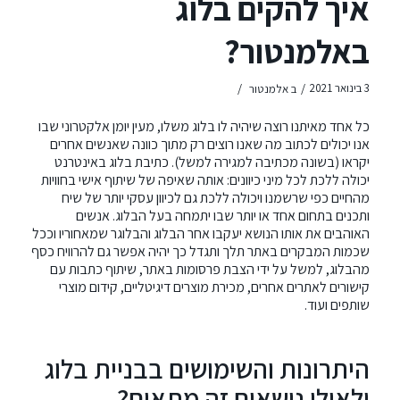
איך להקים בלוג
באלמנטור?
/
/
3 בינואר 2021
ב
אלמנטור
כל אחד מאיתנו רוצה שיהיה לו בלוג משלו, מעין יומן אלקטרוני שבו
אנו יכולים לכתוב מה שאנו רוצים רק מתוך כוונה שאנשים אחרים
יקראו (בשונה מכתיבה למגירה למשל). כתיבת בלוג באינטרנט
יכולה ללכת לכל מיני כיוונים: אותה שאיפה של שיתוף אישי בחוויות
מהחיים כפי שרשמנו ויכולה ללכת גם לכיוון עסקי יותר של שיח
ותכנים בתחום אחד או יותר שבו יתמחה בעל הבלוג. אנשים
האוהבים את אותו הנושא יעקבו אחר הבלוג והבלוגר שמאחוריו וככל
שכמות המבקרים באתר תלך ותגדל כך יהיה אפשר גם להרוויח כסף
מהבלוג, למשל על ידי הצבת פרסומות באתר, שיתוף כתבות עם
קישורים לאתרים אחרים, מכירת מוצרים דיגיטליים, קידום מוצרי
שותפים ועוד.
היתרונות והשימושים בבניית בלוג
ולאילו נושאים זה מתאים?