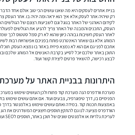
בניית אתרים
לעסקים היא מה שאנו עושים הכי טוב אולם אחד הדברים
רק שיהיה אתר לעסק אלא איך הוא יראה ומה יהיה בו. אתר העסק צר
לקידום האורגני של האתר בגוגל וגם לשביעות רצונם של הגולשים 
העסק, התכנים והמבנה של האתר צריך להניע את הגולשים לפעולה, 
לאתר העסק חשיבות גבוהה כיוון שהוא לא רק סמל סטטוס לכך שמד
המותג אלא גם שאתר האינטרנט פותח בפניכם אפשרויות רבות לשיוו
אתכם לפני גם אם הוא לא נמצא פיזית באזור בו נמצא העסק. תוכלו 
התוכן באתר שלכם יוכל לסייע בקרבת האנשים אל המותג שלכם ובני
לבצע רכישה, להשאיר פרטים ליצירת קשר ועוד.
היתרונות בבניית האתר על מערכת 
מערכת וורדפרס הנה מערכת קוד פתוח ולכן העושים שימוש במערכת 
הפנימיים בו, דרך טיפוגרפיה, צבעים ועוד. אם אתם עושים שימוש ב
באמצעות תכנות קוד. במידה ואתם עושים שימוש
באלמנטור
בדרך כל
הוורדפרס מציעה לנו גם להתקין תוספים חיצוניים המשדרגים את הע
לעריכת גלריות או אלמנטים שונים של תוכן באתר, תוספים לSEO ועוד.