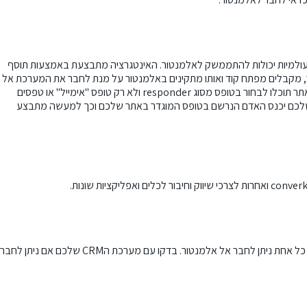
העולמיות יכולות להתממשק לאלמנטור. האינטגרציה מתבצעת באמצעות תוסף
, מקבלים מפתח קוד ואותו מתקינים באלמנטור על מנת לחבר את המערכת אל
האלמנטור. מה זה שאומר בעצם זה שכאשר תצרו טפסי הרשמה באתר תוכלו לבחור בטופס מסוג responder ולא רק טופס "אימייל" או טפסים
ור שלכם יכנס האדם הנרשם בטופס המוגדר באתר שלכם וכך למעשה מתבצע
converk
ואחרות לצרכי שיווק וחיבור לכלים ואפליקציות שונות.
מערכת CRM הנה מערכת לניהול לקוחות. יש הרבה כאלה אולם לא כל אחת ניתן לחבר אל אלמנטור. בדקו עם מערכת הCRM שלכם אם ניתן לחבר