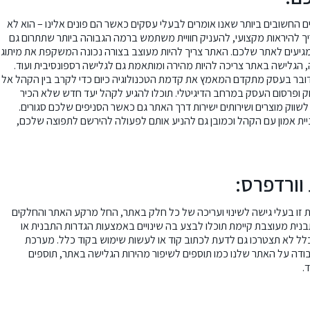
 החשובים ביותר שאנו אומרים לבעלי עסקים כאשר הם פונים אלינו – הוא לא
יך להיראות מקצועי, להעניק חוויית משתמש ברמה הגבוהה ביותר שתתרום גם
המגיעים לאתר שלכם. האתר צריך להיות מעוצב בצורה נכונה המשקפת את מיתוג
הגלישה באתר צריכה להיות מהירה ומותאמת גם לגלישה רספונסיבית ועוד.
ובר בעסק מתקדם המאמץ את קדמת הטכנולוגיה כיום כדי לקרב בין הקהל אל
ק ופרסום העסק במרחב הדיגיטלי. תוכלו להגיע לקהל יעד חדש שלא הכיר
לשווק מוצרים ושירותים ישירות דרך האתר גם כאשר הסניפים שלכם סגורים.
ית אמון עם הקהל וכמובן גם להניע אותם לפעולה להירשם לתפוצה שלכם,
וורדפרס:
זו בעלי גישה לשינוי ועריכה של כל חלק באתר, החל מרקע האתר והחלקים
תבנית מעוצבת קיימת תוכלו לבצע בה שינויים באמצעות הגדרות התבנית או
ל לא תצטרכו גם לדעת לכתוב קוד או לעשות שימוש בקוד כלל. מערכת
בודה על האתר שלנו כמו תוספים לשיפור מהירות הגלישה באתר, תוספים