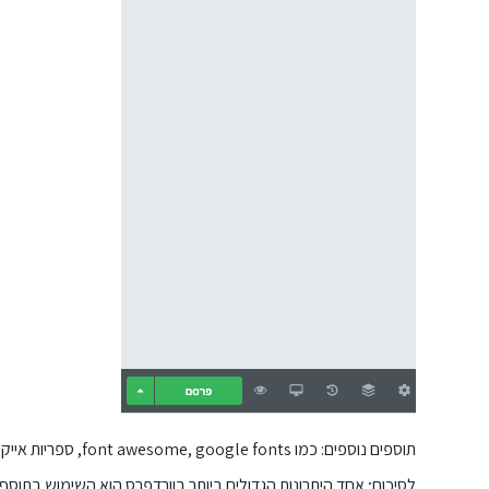
תוספים נוספים: כמו font awesome, google fonts, ספריות אייקונים למיניהם, תוסף CAPTCHA ועוד.
לסיכום; אחד היתרונות הגדולים ביותר בוורדפרס הוא השימוש בתוס