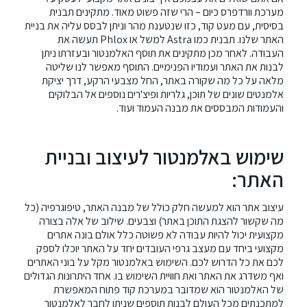
מערכת וורדפרס כיום – הרי שזה פשוט מאוד. מתקינים תבנית
בסיסית, עם מעט קוד, כזו שנטענת מהר וניתן לבסס עליה את בניית
האתר שלנו. תבנית כמו Astra למשל או Phlox תעשה את
העבודה. לאחר מכן מתקינים את תוסף האלמנטור ובעזרתו ניתן
לבנות את האתר ועמודיו הפנימיים. התוסף מאפשר לנו שליטה
מלאה על כל מה שקורה באתר, החל מצבעי הרקע, דרך יציקת
אלמנטים שונים של תוכן, גלריות ופיצ'רים נוספים אל הבלוקים
והעמודות המבססים את מבנה העמוד ועוד.
שימוש באלמנטור לעיצוב ובניית
האתר:
עיצוב אתר
הוא למעשה חלק כולל של מבנה האתר, טיפוגרפיה (כל
מה שקשור להצגת התוכן באתר) וצבעים. שילוב של אלה בצורה
מקצועית יכול להיות עבודה לא פשוטה כלל אולם בונה אתרים
מקצועי ביחד עם מעצב גרפי העובדים יחד על האתר יוכלו לספק
לכם את כל הדרוש לכם. השימוש באלמנטור מקל על בוני האתרים
ואף משדרג את האתר ואת חוויית השימוש בו. אחד היתרונות הגדולים
של האלמנטור הוא שמדובר במערכת קוד פתוח המאפשרת
למתכנתים מכל העולם לבנות תוספים שניתן לחבר לאלמנטור