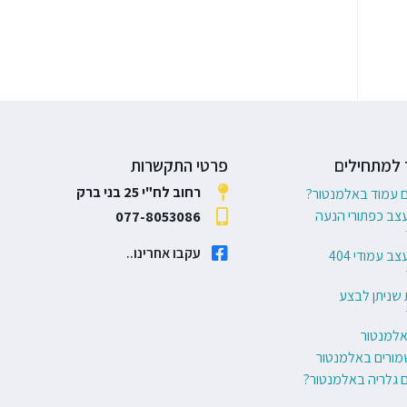
 למתחילים
פרטי התקשרות
רחוב לח"י 25 בני ברק
ם עמוד באלמנטור?
עצב כפתורי הנעה
077-8053086
עקבו אחרינו..
6 דרכים לעצב עמודי 404
 שניתן לבצע
באלמנטור
מורים באלמנטור
ם גלריה באלמנטור?