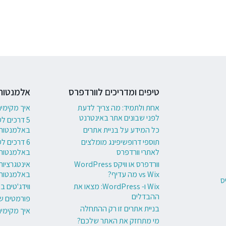
טיפים ומדריכים לוורדפרס
אלמנטור
אחת ולתמיד: מה צריך לדעת
איך מקימי
לפני שבונים אתר באינטרנט
5 דרכים ל
כל המידע על בניית אתרים
באלמנטור
תוספי דרופשיפינג מומלצים
לאתרי וורדפרס
באלמנטור
וורדפרס או וויקס WordPress
אינטגרציות
vs Wix מה עדיף?
באלמנטור
ס
Wix ו- WordPress: מצאו את
ווידג'טים 
ההבדלים
פורמטים ש
בניית אתרים זו רק ההתחלה
איך מקימי
מי מתחזק את האתר שלכם?