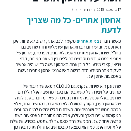
/
/
17 בדצמבר 2019
ב
בניית אתר
אחסון אתרים- כל מה שצריך
לדעת
כאשר חברת
בניית אתרים
מקימה לכם אתר, חשוב לא פחות היכן
תאחסנו אותו. יש היום חברות אחסון ישראליות וחוות שרתים גם
בחו"ל. שירות אחסון אתרים מספק לארגונים ולפרטיים, אחסון של
אתרי אינטרנט, דפים וקבצים הכוללים בין השאר: תמונות, קבצי
וידיאו, קצבי מידע וכל תוכן אחר. האחסון נעשה כדי שיהיה אפשר
לעקוב אחר המידע הזה ברשת האינטרנט. אחסון אתרים נעשה
באמצעות אחסון ענן.
שרת ענן הוא שירות שנקרא גם CLOUD המאפשר חיבור של
מחשבי על ויצירה של קשת ביניהם בענן. מחשבי העל הללו הם
שרתים בעלי טכנולוגיה מיוחדת במינה. כשאר מדובר בטכנולוגיה
של אחסון בענן, הקובץ המועלה לא נמצא רק במחשב אחד, אלא
בכמה מחשבים ושרתים יחד. השרתים הללו יכולים להיות מפוזרים
במקומות שונים בארץ ובעולם, אבל הם מחוברים באמצעות רשת
פרטית אחד לשני. הממשק הזה מאפשר להשתמש במידע שנשלח
על אחסון הענן, כמו הוא נמצא רק במחשב אחד ולהתרכז בעדכון