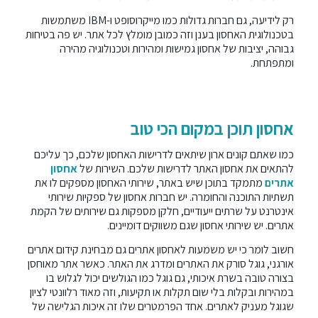
רק לידיעה, גם חברות גדולות כמו מייקרוסופט ו-IBM משתמשות
בטכנולוגית האחסון בענן וזה כמובן מומלץ לכל אתר. יש פה בטיחות
גבוהה, יציבות של אחסון גמישות ומהירות וטכנולוגיה מהירה
ומתפתחת.
אחסון תוכן במקום הכי טוב
כמו שאתם קונים ארון שיתאים לדרישות האחסון שלכם, כך עליכם
להתאים את אחסון האתר לדרישות שלכם. השירות של
אחסון
אתרים
מתמקד בתוכן שיש באתר, שירותי האחסון מספקים לו את
תשתיות התוכנה והחומרה. יש חברות אחסון של ספקיות שירותי
אינטרנט על שרתים ייעודיים, חלקן מספקות גם שירותים של הקמת
אתרים. יש שירותי אחסון שגם משווקים דומיינים.
חשוב לומר כי יש משמעות לאחסון אתרים גם מבחינת קידום אתרים
אורגני, גוגל סורק את האתרים ומדרג את האתר. כאשר אתר מאוחסן
בצורה טובה בשרת איכותי, גם גוגל כמו הגולשים יכול לגלוש בו
במהירות ובקלות בלי שום תקלות או תקיעות, וזה מאוד רלוונטי לציון
שגוגל מעניק לאתרים. אחד הפרמטרים שלו זה איכות הגלישה של