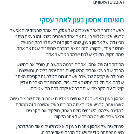
הקבצים השמורים.
חשיבות אחסון בענן לאתר עסקי
כאשר מדובר באתר אינטרנט של עסק, זה אומר שתמיד יהיה אפשר
להגיע אליו ולגלוש בו, גם אם אחד האתרים כשל. זהו בעצם היתרון
הכי גדול של אחסון בענן, שהאחסון הזה לא תלוי בתקינותו של
מחשב אחד, והקובץ הזה נמצא בהרבה מחשבים שגם אם אחד
מהם תקול, הקובץ שלכם יישמר במחשב אחר.
הסידור הזה של אחסון אתרים בכמה מחשבים, מוריד את החשש
הכבד של בעלי אתרים המשקיעים בהם ימים כלילות, וחוששים
מנפילה או קריסה של שרת אשר תגרום חלילה גם לקריסת האתר
שלהם. אם חלילה מחשב אחד ייפול, המחשבים האחרים עדיין
קיימים עם הקבצים ושום דבר לא יקרה להם הם שמורים.
אחסון בענן מאפשר גם לאנשים ממדינות שנות בעולם שרוצים גישה
לאותו אתר, להגיע אליו באותה מהירות כאילו והשרת הזה ממוקם
במדינה שלהם. השרתים כולם כאחד, חולקים את הקבצים
ומאפשרים טעינה מהירה של אתר הלקוח.
טכנולוגיה של אחסון אתרים בענן היא טכנולוגיה מאוד מתקדמת,
היא מתפתחת מדי יום ויש לה הרבה מאוד יתרונות.