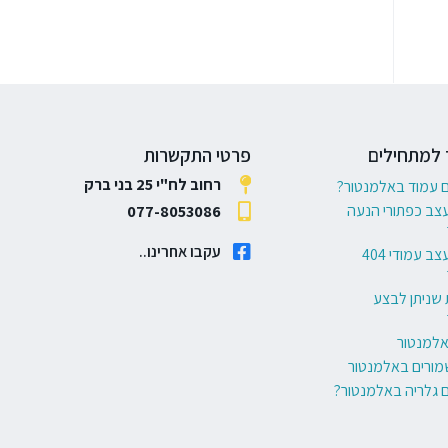
 למתחילים
פרטי התקשרות
רחוב לח"י 25 בני ברק
ם עמוד באלמנטור?
עצב כפתורי הנעה
077-8053086
עקבו אחרינו..
6 דרכים לעצב עמודי 404
 שניתן לבצע
באלמנטור
מורים באלמנטור
ם גלריה באלמנטור?