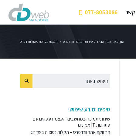
 קשר
077-8053086
הנך כאן:
עמוד הבית
/
שירות ותמיכה וורדפרס
/
התקנת מערכת ניהול וורדפרס
טיפים ומידע שימושי
שירותי תמיכה במחשבים: העצמת עסקים עם
פתרונות IT אמינים
תחזוקת אתר וורדפרס – תקלות נפוצות בשדרוג