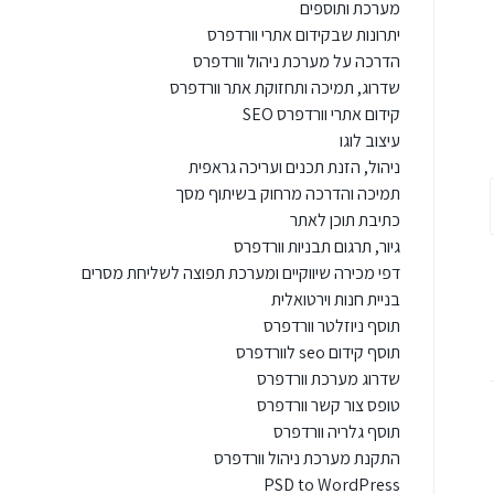
מערכת ותוספים
יתרונות שבקידום אתרי וורדפרס
הדרכה על מערכת ניהול וורדפרס
שדרוג, תמיכה ותחזוקת אתר וורדפרס
קידום אתרי וורדפרס SEO
עיצוב לוגו
ניהול, הזנת תכנים ועריכה גראפית
תמיכה והדרכה מרחוק בשיתוף מסך
כתיבת תוכן לאתר
גיור, תרגום תבניות וורדפרס
דפי מכירה שיווקיים ומערכת תפוצה לשליחת מסרים
בניית חנות וירטואלית
תוסף ניוזלטר וורדפרס
תוסף קידום seo לוורדפרס
שדרוג מערכת וורדפרס
טופס צור קשר וורדפרס
תוסף גלריה וורדפרס
התקנת מערכת ניהול וורדפרס
PSD to WordPress