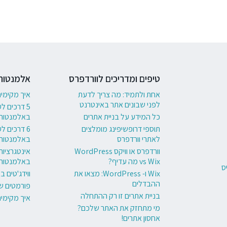
טיפים ומדריכים לוורדפרס
אלמנטור
אחת ולתמיד: מה צריך לדעת
איך מקימי
לפני שבונים אתר באינטרנט
5 דרכים ל
כל המידע על בניית אתרים
באלמנטור
תוספי דרופשיפינג מומלצים
לאתרי וורדפרס
באלמנטור
וורדפרס או וויקס WordPress
אינטגרציות
vs Wix מה עדיף?
באלמנטור
ס
Wix ו- WordPress: מצאו את
ווידג'טים 
ההבדלים
פורמטים ש
בניית אתרים זו רק ההתחלה
איך מקימי
מי מתחזק את האתר שלכם?
אחסון אתרים!