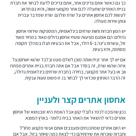
כך גם כאשר אתם צריכים אתר, אתם צריכים לדעת לבחור את חברת
בניית האתרים שתעלה לכם אתר מקצועי ושווה, והיא גם תדאג
לעשות לכם אחסון אתרים על שרת שלהם. שרת שמדבר עברית
ונותן שירות מעולה.
יש המון חברות וחוות שרתים בינלאומיות, המספקות שירותי אחסון
גדולים. הם אומנם מציעות שטחי אחסון גדולים מאוד במחיר מאוד
זול, עשרות ג'יגה ב-6 דולר, אבל את הבעיות תגלו במהלך תקופה
מסוימת, ויהיו בעיות.
אם יש לך אתר זניח ואתה מוכן לשלם מעט ובלבד שהוא יאוחסן על
איזה שהוא שרת, זה בסדר אבל אם אתה חברת בניית אתרים מפתח
ווב או בעל אתר מקצועי, בחירה בחברת שרתים בינלאומית גדולה,
זה הדבר האחרון שכדאי לך לבחור בו. זו פשוט טעות ענקית.
אחסון אתרים קצר ולעניין
נכון שהפכנו לכפר גלובלי קטן אבל האמת היא שבנושא של אחסון
אתרים כדאי להשאיר את האתר בבית כלומר- בארץ המוצא.
יש היום אתרים שמתכנתים ומעצבים אותם אנשי מקצוע מחו"ל
וחברות שוכרות את שירותיהם כדי לצאת כמה שיותר בזול, אבל אם