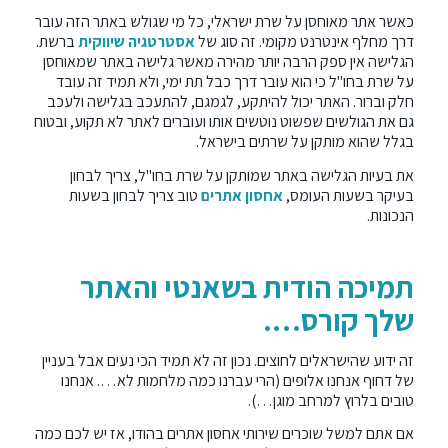
כאשר אתר מאוחסן על שרת ישראלי, כל מי שגולש באתר הזה עובר
דרך מחלף אינטרנט מקומי. זה סוג של
אסטרטגיה שיווקית
ברשת.
הגלישה אין ספק הרבה יותר מהירה מאשר גלישה באתר שמאוחסן
על שרת בחו"ל כי הוא עובר דרך כבל תת ימי, ולא תמיד זה עובד
חלק וברור. האתר יכול להיתקע, לגמגם, להתעכב בגלישה ולעכב
גם את הגולשים שפשוט נוטשים אותו ועוברים לאתר לא תקוע, ובטוח
בגלל שהוא מותקן על שרתים בישראל.
את בעיות הגלישה באתר שמותקן על שרת בחו"ל, צריך לבחון
בעיקר בשעות העומס,
אחסון אתרים
טוב צריך לבחון בשעות
הנכונות.
תמיכה הודית בשאנטי והאתר
שלך קורס….
זה ידוע שהישראלים לחוצים. נכון זה לא תמיד הכי נעים אבל בעניין
של דחוף אנחנו אלופים (הרי עברנו כמה מלחמות לא…. אנחנו
טובים בלרוץ למרחב מוגן…).
אם אתם למשל שוכרים שירותי אחסון אתרים בהודו, אז יש לכם כמה