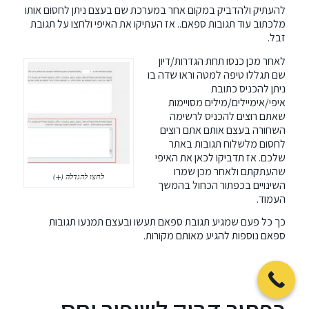
להעתיק ולהדביק במקום אחר במערכת שם בעצם ניתן לחסום אותו
מלכתוב עוד תגובות ספאם.. אז העתיקו את האיפי ולחצו על תגובת
זבל.
לאחר מכן כנסו תחת הגדרות/דיון
שם תגללו טיפה למטה וראו שדה בו
ניתן להכניס כתובת
איפי/אימיילים/מילים מסויימות
שאתם רוצים להכניס לרשימה
השחורה בעצם אותם אתם רוצים
לחסום מלשלוח תגובות באתר
שלכם. אז תדביקו לכאן את האיפי
שהעתקתם ולאחר מכן שמרו
לחצו להגדלה (+)
השינויים בכפתור הכחול בהמשך
העמוד.
כך כל פעם שמגיע תגובת ספאם תעשו ובעצם תמנעו תגובות
ספאם נוספות להגיע מאותם מקורות.