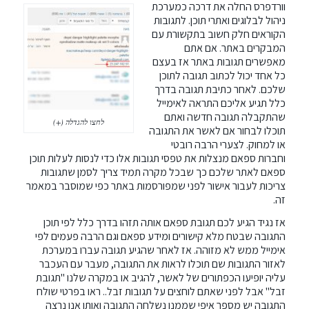
וורדפרס החלה את דרכה כמערכת
ניהול לבלוגים ואתרי תוכן. לתגובות
הקוראים חלק חשוב בתקשורת עם
המבקרים באתר. אם אתם
מאפשרים תגובות באתר אז בעצם
כל אחד יכול לכתוב תגובה לתוכן
שלכם. לאחר כתיבת תגובה בדרך
כלל תגיע אליכם התראה לאימייל
שהתקבלה תגובה חדשה ואתם
לחצו להגדלה (+)
תוכלו לבחור אם לאשר את התגובה
או למחוק. לצערי הרבה רובטי
וחברות ספאם מנצלות את טפסי תגובות אלו כדי לנסות לעלות תוכן
ספאם לאתר שלכם כך שבכל מקרה תמיד צריך לסמן שתגובות
צריכות לעבור אישור לפני שמפורסמות באתר
כפי שמוסבר במאמר
זה
.
אז נגיד הגיע לכם תגובת ספאם אותה תזהו בדרך כלל לפי תוכן
התגובה שבטח מלא קישורים ומידע ספאם וגם הרבה פעמים לפי
אימייל ממש לא מזוהה. אז לאחר שהגיע תגובה עברו במערכת
לאזור התגובות שם תוכלו לראות את התגובה, מעבר עם העכבר
עליה יופיעו הכפתורים של לאשר, להגיב או במקרה שלנו "תגובת
זבל" אבל לפני שאתם לוחצים על תגובות זבל.. ראו בפרטי שולח
התגובה יש מספר איפי שממנו נשלחה התגובה ואותו אנו נרצה