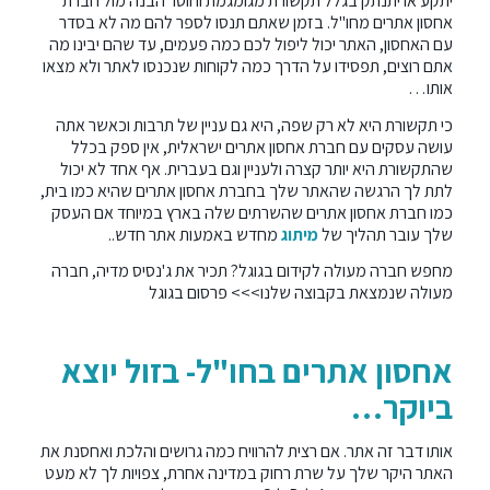
יתקע או יתנתק בגלל תקשורת מגומגמת וחוסר הבנה מול חברת
אחסון אתרים מחו"ל. בזמן שאתם תנסו לספר להם מה לא בסדר
עם האחסון, האתר יכול ליפול לכם כמה פעמים, עד שהם יבינו מה
אתם רוצים, תפסידו על הדרך כמה לקוחות שנכנסו לאתר ולא מצאו
אותו…
כי תקשורת היא לא רק שפה, היא גם עניין של תרבות וכאשר אתה
עושה עסקים עם חברת אחסון אתרים ישראלית, אין ספק בכלל
שהתקשורת היא יותר קצרה ולעניין וגם בעברית. אף אחד לא יכול
לתת לך הרגשה שהאתר שלך בחברת אחסון אתרים שהיא כמו בית,
כמו חברת אחסון אתרים שהשרתים שלה בארץ במיוחד אם העסק
שלך עובר תהליך של
מיתוג
מחדש באמעות אתר חדש..
מחפש חברה מעולה לקידום בגוגל? תכיר את ג'נסיס מדיה, חברה
מעולה שנמצאת בקבוצה שלנו>>>
פרסום בגוגל
אחסון אתרים בחו"ל- בזול יוצא
ביוקר…
אותו דבר זה אתר. אם רצית להרוויח כמה גרושים והלכת ואחסנת את
האתר היקר שלך על שרת רחוק במדינה אחרת, צפויות לך לא מעט