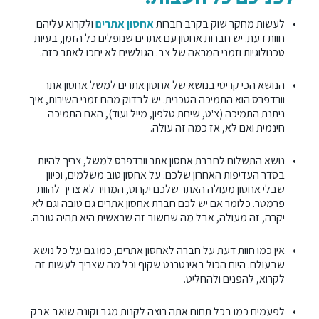
לעשות מחקר שוק בקרב חברות
אחסון אתרים
ולקרוא עליהם
חוות דעת. יש חברות אחסון עם אתרים שנופלים כל הזמן, בעיות
טכנולוגיות וזמני המראה של צב. הגולשים לא יחכו לאתר כזה.
הנושא הכי קריטי בנושא של אחסון אתרים למשל אחסון אתר
וורדפרס הוא התמיכה הטכנית. יש לבדוק מהם זמני השירות, איך
ניתנת התמיכה (צ'ט, שיחת טלפון, מייל ועוד), האם התמיכה
חינמית ואם לא, אז כמה זה עולה.
נושא התשלום לחברת אחסון אתר וורדפרס למשל, צריך להיות
בסדר העדיפות האחרון שלכם. על אחסון טוב משלמים, וכיוון
שבלי אחסון מעולה האתר שלכם יקרוס, המחיר לא צריך להוות
פרמטר. כלומר אם יש לכם חברת אחסון אתרים גם טובה וגם לא
יקרה, זה מעולה, אבל מה שחשוב זה שראשית היא תהיה טובה.
אין כמו חוות דעת על חברה לאחסון אתרים, כמו גם על כל נושא
שבעולם. היום הכול באינטרנט שקוף וכל מה שצריך לעשות זה
לקרוא, להפנים ולהחליט.
לפעמים כמו בכל תחום אתה רוצה לקנות מגב וקונה שואב אבק