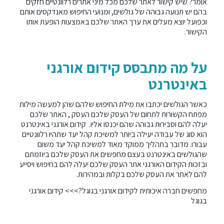
אומר? שיש קישור לאתר שלכם מכל מיני אתרים רלוונטיים חזקים
בהם יש תנועה גבוהה של גולשים, ומנועי החיפוש מאנדקסים אותם
וכפועל יוצא מעלים את ערך האתר שלכם באמצעות הופעת אותו
הקישור.
על מה מתבסס קידום אורגני
באינטרנט
כאשר הגולשים יכתבו את מילת החיפוש שלהם שהן למעשה מילות
מפתח הקשורות לתחום של העסק שלכם העסק , האתר שלכם
יעלה להם וסבירות גבוהה שהם יכנסו אליו. קידום אורגני באינטרנט
הוא סוג של עבודה יעילה ביותר למשיכת קהל יעד שתהיו רלוונטיים
עבורו. מדובר בתהליך ממוקד מאוד למשיכת קהל יעד משום
שהגולשים באינטרנט בעצם מחפשים את העסק שלכם ביוזמתם
ובזכות הקידום האורגני אתר העסק שלכם יעלה להם בחיפוש ויסייע
להם לאתר את העסק שלכם בקלות ובמהירות.
מחפשים חברה איכותית לקידום אורגני בגוגל?>>>
קידום אורגני
בגוגל