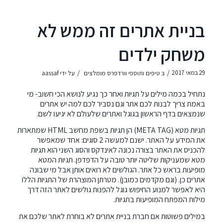
בניית אתרים זה ממש לא
משחק ילדים
/
/
29 במאי 2017
ב
טיפים ותוספי וורדפרס מומלצים
על ידי
aassaf
נתחיל בכמה מילים על תגיות ואחר כך נגיע לנושא הכי חשוב- מי
באמת צריך לבנות לכם אתר וגם נסביר לכם למה יש אתרים
שנמצאים בדף הראשון בגוגל ואתרים שלעולם לא יגיעו לשם.
תגיות מטא (META TAG) הן תגיות בשפת מחשב HTML שמתארות
את המידע על האתר. ישנם למעשה 2 סוגים: אחד שמאפשר
להכניס את האתר בצורה נכונה לאינדקס והסוג השני הוא תגיות
מטא שמעניקות שליטה יותר טובה על הדפדפן. תגיות המטא
מופיעות בראש כל אתר. הגולשים לא רואים אותן אבל מי שבונה
אתרים כן. (וגם מקדמים כמובן). מטרתן המוצהרת של התגיות הללו
היא לאפשר למנוע החיפוש גוגל להפנות גולשים לאתר הזה דרך
מילות המפתח המופיעות בתגיות.
במילים פשוטות אם חברת בניית אתרים לא בוחרת לאתר שלכם את