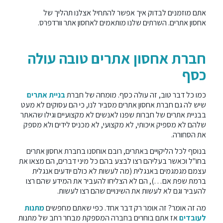
אתם מוזמנים לבדוק איך אפשר להתחיל אצלנו תהליך של
אחסון אתרים. השרתים שלנו מותאמים לאחסון אתר וורדפרס.
חברת אחסון אתרים טובה עולה
כסף
כמו כל דבר טוב, זה עולה כסף. מומחה של חברת
בניית אתרים
שיש לה גם חברת אחסון אתרים מסביר לנו, כי הם עסוקים לא מעט
בבניית אתרים של חברות שפנו לאנשים לא מקצועיים וגילו שהאתר
שלהם לא מספיק איכותי, לא מקצועי, לא מכניס לידים ולא מספק
את הסחורה.
בנוסף לכל הליקויים באתרים, רובם אוחסנו בחברת אחסון אתרים
בחו"ל וכאשר בעליהם רצו לבצע בהם כל מיני דברים, הם מצאו את
עצמם מגמגמים באנגלית (מה לעשות לא כולם יודעים אנגלית
ברמת שפת אם…), הם לא הצליחו להעביר את המידע שהם רצו
להעביר וגם לא לעשות את השינויים שהם רצו לעשות.
מה זה אומר? זה אומר רק דבר אחד. כפי שאתם מחפשים
מתנות
לעובדים
אז אתם בוחרים בחברה המספקת מבחר רחב של מתנות