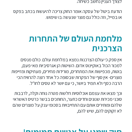
לצורך העניין נחשב כשיחה.
הודעת ביטול של עסקה אומר החוק צריכה להיעשות בכתב בפקס
או במייל, וזה כולל גם מוצר שנעשה בו שימוש.
מלחמת העולם של התחרות
הצרכנית
אין ספק כי עולם הצרכנות נמצא במלחמת עולם. כולם מנסים
למכור הכול באוקיינוס אדום. השיטות הן אגרסיביות מאי פעם,
בוטות, מכפישות את המתחרים, מורידות מחירים, מעתיקות ומזייפות
מוצרים- אין סוף של הפקרות שבסופה כל אחד רוצה להרוויח הכי
הרבה כסף ולא תמיד ביושר, כי עם יושר לא טסים לחו"ל.
וכך מצאו את עצמם אוכלוסיות חלשות מטרה נוחה וקלה, לרבבות
סוכני מכירות שנונים וחדים כתער, החותכים בבשר כרטיס האשראי
שלהם ומותירים אותם עם התחייבויות בסכומי ענק על מוצרים שהם
לא זקוקים להם, שיש להם,
חוק שמגן על אנשים תמימים!