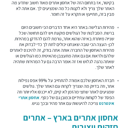
בקיטור, אז בתחום הזה של אחסון אתרים מאוד חשוב שתדע מה
האתר שלך צריך ולא לקנות כל מה שמציעים לך. אם אתה לא
מבין בזה, תתייעץ או תקרא על זה חומר.
מהירות הגלישה באתר היא אחד הדברים הכי חשובים היום
ברשת. הסבלנות של הגולשים פוקעת ויש להם תחושה שכל
שנייה מיותרת באיזה שהוא אתר, גורמת להם להזדקן במהירות.
לכן- העצה הכי טובה שאנחנו יכולים לתת לך כדי לבדוק את
מהירות האחסון של החברה אותה אתה בודק, זה להיכנס לאתרים
שלהם ולראות אם גם אתה מתעצבן מהאיטית כמו הגולשים או
שאתה נהנה לגלוש ואז זה אומר הרבה גם על המהירות שתהיה
לאתר שלך.
חברת האחסון שלכם אמורה להתחייב על 99% אפס נפילות
אתר, וזה בדיוק מה שצריך לקרות עם האתר שלך. גולשים
שמגיעים לאתר שחצי מהזמן לא קיים, לא ייכנסו אליו יותר וזה
הפסד של לקוחות עתידיים וכמובן גם של כסף.
אחסון אתרי
אינטרנט
צריכה להיעשות עם אתר מהיר ובכך נגיש.
אחסון אתרים בארץ – אתרים
חזקים ויציבים