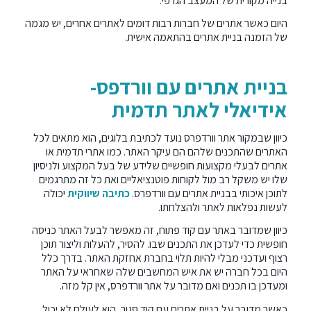
בנייה מקורית של המעצב הגרפי.
היום כאשר אתרים של חברות רבות דומים לאתרים אחרים, יש מגמה
של הזמנה בניית אתרים בהתאמה אישית.
בניית אתרים עם וורדפס-
אידיאלי לאתר תדמית
כיוון שבמקור אתר וורדפרס נועד לכתיבת בלוגים, הוא מתאים לכל
האתרים שהתכנים שלהם הם עיקר האתר. כמו אתרי תדמית או
אתרים לבעלי מקצועות חופשיים שלידע של בעל המקצוע ולניסיון
שלו יש משקל רב מול לקוחות פוטנציאליים ואת כל זה מתרגמים
לתוכן איכותי בבניית אתרים עם וורדפרס.
כתיבה שיווקית
יכולה
לעשות נפלאות לאתר ולהצלחתו.
כיוון שמדובר באתר עם קוד פתוח, זה מאפשר לבעל האתר כניסה
חופשית כדי לעדכן את התכנים שבו. להסיר, להעלות וליצור תוכן
רצוף ועדכני מבלי להיות תלוי בחברת אחזקת האתר. בדרך כלל
היום בכל חברה יש את איש המחשבים שלה שאחראי על האתר
ומעדכן בו תכנים ואם מדובר על אתר וורדפרס, אין קל מזה.
כאשר מדובר על בניית אתרים עם קוד סגור, הוא לעולם לא יכול