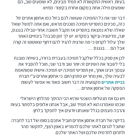
בעיות. ראשית התקשורת לא תמיד מבינים, לא שומעים טוב, הם
שומעים מילה אחת במקום אחרת בקיצור- מתיש.
דבר שני את כל התמיכה שעושה לכם בזול כמו אחסון אתרים זול
כזה, מכינים כתסריטי תמיכה מוכנים מראש, ואם אתה למשל שואל
שאלה שלא נמצאת בתסריט אז תקבל תשובה אחרי טבילה בגנגס,
יוגה, מדיטציה וביקור במקדש. יש לך זמן סבבה? בינתיים האתר
שלך עלול לקרוס כי מה שרצית להגיד להם דחוף שאוטוטו זה קורה
אבל הם …בגנגס….
לכן אין ספק בכלל שלקבל תמיכה בעברית ברורה, בשיחה מובנת
בלי לשבור את השיניים זה יותר טוב ודבר שני, תוכל להסביר את
עצמך ויבינו אותך, אין תסריטי תמיכה יש תמיכה אישית שמותאמת
לבעיה שלך, ואין מחר יש פתרון היום. כי אחסון אתרים ע"י חברת
בניית את
רים
מקצועית זה דבר חשוב מאוד ואי אפשר לעשות
הפסקה של אחסון אתרים…
ויש גם את מנטליות השנטי שהיא הכי ההיפך מהלחץ הישראלי
שכמו שאמרנו הוא לא תמיד טוב, אבל אנחנו אלופים בלפתור בעיות
והרבה פעמים בגלל שאנחנו יודעים איך לתפקד בלחץ.
בדיקה של חברת אחסון אתרים תוביל אתכם בסופו של דבר לחברה
שתוכל לגרום לאתר שלכם להמריא באופן רצוף, לתקשר מהר
ולתרום לתדמית שלכם ושל האתר שלכם.