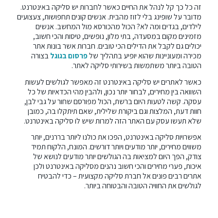
זה כל כך קל לנהל את החיים כאשר לחברות יש סליקה באינטרנט.
מדובר על שופינג בלי לזוז מהבית. אנשים קונים תחפושות, צעצועים
לילדים, בגדים ומה לא? הכול מהכורסא מול המחשב. אנשים
מזמינים מקום במסעדה, בתי מלון, נופשים, טיסות והכי חשוב,
יכולים גם לקבל את הדילים הכי טובים. חברות אשר בונות אתר
מכירה ומעוניינות שהוא יופיע בתהליך של
פרסום בגוגל
בצורה
הטובה ביותר משתמשות בשירותי סליקה לאתר.
כאשר לאתרים יש סליקה באינטרנט זה מאפשר לגולשים לעשות
השוואה בין מחירים, לבחור יותר נכון, ולהבין מהי הכדאיות של כל
עסקה. קשה לטעות היום ברשת, הכול מפורסם שחור על גבי לבן,
חוות דעת, המלצות וגם ביקורת שלילית, שאם תיתקלו בה, כמובן
שלא תעשו עסק עם האתר הזה למרות שיש לו סליקה באינטרנט.
אפשרויות סליקה באינטרנט, הפכו את כולנו ליותר בררנים, יותר
משווים מחירים, יותר מודעים ויותר דורשים. המונח, הלקוח תמיד
צודק, הפך היום למציאות בה הגולשים יותר מודעים לנושא של
איכות, פערי מחירים והכי חשוב נהנים מסליקה באינטרנט ולכן
אתרים רבים פונים אל חברת סליקה מקצועית – כדי להבטיח
לגולשים את החוויה הטובה והבטוחה ביותר.