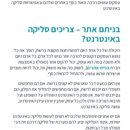
עסקים עושים הרבה מאוד כסף באתרים שלהם ובאפשרויות סליקה
באינטרנט.
בניתם אתר – צריכים סליקה
באינטרנט?
היכולת של כל אחד היום לפתוח חנות מקוונת ברשת, הופך את כל
נושא העסקים הקטנים להרבה יותר נגיש לכל אדם. כל אדם היום
ולא משנה במה הוא עוסק, יכול להקים אתר (מומלץ באמצעות
חברת
בניית אתרים
), לשווק מה שהוא משווק וזה יכול להיות מוצרים
או שירות שהוא עושה, ולהתחיל להרוויח כסף.
אין היום כמעט דבר שאנשים לא קונים ברשת. אם הם מחפשים
חשמלי הם ייכנסו לרשת, אם הם מחפשים להחליף את הסלון, הם
גם ייכנסו לרשת. אין ספק כי האינטרנט השתלט על השופינג ועל
תרבות הצריכה שלנו ולכן כל עסק שמבין שזהו עידן האינטרנט,
עושה סליקה באינטרנט.
אם יש אתרים שמסיבות שלכם לא רוצים לעשות סליקה באינטרנט
ישירות, איגוד הסליקה יציע להם מערכת של סליקה דרכם וזה הכי
מומלץ מכל הבחינות.