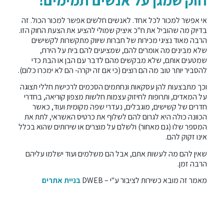
אי אפשר למכור לכל אחד. לאנשים חלשים אפשר למכור הכול. זה
בדיוק מה שהוביל את ח"כ איציק שמולי להציע את הצעת החוק הזו.
הרבה מאוד נציגי מכירות של חברות שיווק מתקשרות לקשישים
שלא מבינים מה אומרים להם, שמציעים להם בית על הירח,
שמטעים אותם, שלא מבקשים מהם לדבר עם הבן או הבת כדי
להסביר יותר טוב מה הם רוצים (כי אם זה יקרה- הם לא ימכרו כלום).
וכך מתבצעות להן עסקאות ונחתמים הסכמים לרכישת חללי תצוגה
על המאדים, ותרופות לחיזוק עצמות חלשות מצפון קוריאה, בחדרי
חדרים של קשישים, מוגבלים, נעדרי שפה מקומית ועוד, כאשר
הכוונה כולה היא לגרום להם לשלוף את כרטיס האשראי, לתת את
המספר שלו (גם מאחור) ולשלם על מוצרים או שירותים שהוא בכלל
אינו זקוק להם.
שאין להם מה לעשות אתם, אבל הם משלמים ועוד ישלמו עליהם
הרבה זמן.
מאמר זה מובא כשירות לציבור ע"י – DWEB
בניית אתרים