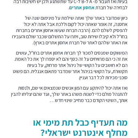
בעיות ואז תעבור מ- A ל-B ל-C עד שתשתגע ולכן יש חשיבות רבה
לבחירה של חברת
אחסון אתרים
.
כיוון שמדובר באתר שלך ואתה שילמת על מינימום שנה של
אחסנה, זה אומר שאתה יכול לקום וללכת אבל אתה לא יכול
להפסיק לשלם להם. (הרבה חברות שעשו אחסון אתרים בחברות
בחו"ל ולא קיבלו שירות טוב, ויתרו על התשלום שכבר שולם והעבירו
את האתר שלהם לאתר של חברת אחסון אתרים בארץ).
המשווקים שמנסים למכור לך חברות אחסון אתרים בחו"ל, עושים
את זה כי הם מרוויחים על זה כסף והם לא יספרו לך את כל האמת.
הם לא חושבים על הקושי של ניהול אתר מרחוק, על בעיות
תקשורת, על הקושי בניהול אתר שמדבר פתאום אנגלית. הם פשוט
סוכני מכירות לכל דבר ועניין.
ואז אתה יכול להיתקע עם המון אנשים שנמצאים אי שם, ולנסות
להתנהל מולם כדי לשנות משהו באתר שלך, ועד שהם יצליחו להבין
אותך, השינוי הקודם כבר מחייב שינוי חדש…
מה תעדיף כבל תת מימי או
מחלף אינטרנט ישראלי?