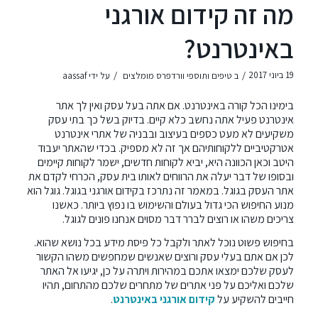
מה זה קידום אורגני
באינטרנט?
/
/
19 ביוני 2017
ב
טיפים ותוספי וורדפרס מומלצים
על ידי
aassaf
בימינו הכל קורה באינטרנט. אם אתה בעל עסק ואין לך אתר
אינטרנט פעיל אתה נחשב כלא קיים. בדיוק בשל כך בתי עסק
משקיעים לא מעט כספים בעיצוב ובבניה של אתרי אינטרנט
אטרקטיביים ללקוחותיהם אך זה לא מספיק. בכדי שהאתר יעבוד
היטב וכאן הכוונה היא, יביא לקוחות חדשים, ישמר לקוחות קיימים
ובסופו של דבר יעלה את הרווחים לאותו בית עסק, הכרחי לקדם את
אתר העסק בגוגל. במאמר זה נתרכז ב
קידום אורגני בגוגל
. גוגל הוא
מנוע החיפוש הכי גדול בעולם והשימוש בו נפוץ ביותר. כאשנו
צריכים משהו או רוצים לברר דבר מסוים אנחנו פונים לגוגל.
בחיפוש פשוט נוכל לאתר ולקבל כל פיסת מידע בכל נושא שהוא.
לכן אם אתם בעלי עסק ורוצים שאנשים שמחפשים משהו הקשור
לעסק שלכם ימצאו אתכם במהירות ויתרה על כן, יגיעו אל האתר
שלכם ואליכם על פני אתרים של מתחרים שלכם מהתחום, תהיו
חייבים להשקיע על
קידום אורגני באינטרנט
.