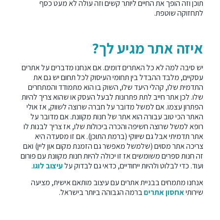
תוכן וזה הופך את החיים ליותר קשים וזה עולה לא מעט כסף
לתחזוקה שוטפת.
איזה אתר מגיע לך?
יש סיבה למה לא כל האתרים דומים. אם אנחנו מדברים על אתרים
עסקיים, מלבד ההבדל בין תחומי העיסוק לכל תחום יש גם את
התדמית שלו, קהלי היעד שלו, השוק בו הוא מתמודד והמתחרים
שלו. לכן אתר חייב לתת פתרונות לבעל העסק או שהוא צריך להיות
הפתרון עצמו. אם למשל מדובר על חברה שרוצה לשווק, אז אולי
האתר הכי טוב עבורה הוא אתר של חנות מקוונת. אם מדובר על
רופא למשל שרוצה חשיפה והכרה ביכולות שלו, אז צריך לבנות לו
אתר תדמיתי אבל גם שיווקי (ברמת התוכן). אם זו מסעדה היא
צריכה אתר מסוים (שלמשל מאפשר גם הזמנת מקום און ליין) ואם
זה חנות ספרים משומשים אז זו יכולה להיות חנות מקוונת עם פורום
ועוד. כדי לבלוט ולהיות ייחודיים, כדאי גם לבדוק על
עיצוב לוגו
.
אנחנו מתמחים בבניית אתרים עם עיצוב מותאם אישית, מציעה
שירותי
אחסון אתרים
ברמה הגבוהה ביותר בישראל.