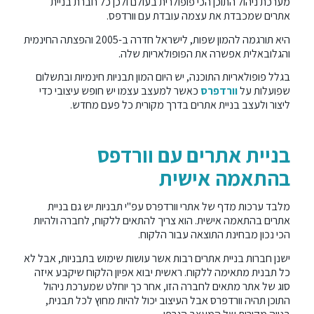
מערכת ניהול התוכן הכי פופולרית בעולם ולכן כל חברת בניית
אתרים שמכבדת את עצמה עובדת עם וורדפס.
היא תורגמה להמון שפות, לישראל חדרה ב-2005 והפצתה החינמית
והגלובאלית אפשרה את הפופולאריות שלה.
בגלל פופולאריות התוכנה, יש היום המון תבניות חינמיות ובתשלום
שפועלות על
וורדפרס
כאשר למעצב עצמו יש חופש עיצובי כדי
ליצור ולעצב בניית אתרים בדרך מקורית כל פעם מחדש.
בניית אתרים עם וורדפס
בהתאמה אישית
מלבד ערכות מדף של אתרי וורדפרס עפ"י תבניות יש גם בניית
אתרים בהתאמה אישית. הוא צריך להתאים ללקוח, לחברה ולהיות
הכי נכון מבחינת התוצאה עבור הלקוח.
ישנן חברות בניית אתרים רבות אשר עושות שימוש בתבניות, אבל לא
כל תבנית מתאימה ללקוח. ראשית יבוא אפיון הלקוח שיקבע איזה
סוג של אתר מתאים לחברה הזו, אחר כך יוחלט שמערכת ניהול
התוכן תהיה וורדפרס אבל העיצוב יכול להיות מחוץ לכל תבנית,