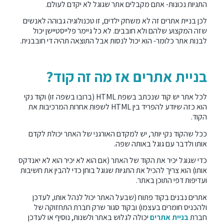
התגיות נכונות- אתם מקבלים אתר שגוגל לא יקדם לעולם.
לכן בניית אתרים זה לא משחק ילדים, זו טכנולוגיה גבוהה לאנשים
שזה המקצוע שלהם ולא חובבים. לא כל גיימר פלייסטיישן יכול
לבנות אתר כלומר- הוא יכול לנסות אבל התוצאה תהיה די חובבנית.
בניית אתרים אז מה זה קוד?
לכל אתר יש קוד שנכתב בשפת HTML (ברובו בשפה זו) וקוד נקי
הוא כזה שיודע להפריד בין HTML לשפות אחרות המרכיבות את
הקוד.
ככל שהקוד נקי יותר, יש למקדם האורגני של האתר יכולת לקדם
אותו ולדבר עם גוגל באותה שפה.
כדי שגוגל יכיר את הקוד של האתר (אם הוא לא יכיר הוא לא יאנדקס
אותו) הוא צריך להכיל את התגיות שגוגל בוחן כדי להבין את חשיבות
ועדיפות דפי התוכן באתר.
אתרים נבנים בקוד פתוח (שבעל האתר יכול לנהל אותו, לעדכן
ולהכניס חומרים בעצמו) ובקוד סגור שרק חברת התחזוקה של
חברת
בניית אתרים
יכולה לגלוש באתר ולשנות, נוסיף או לעדכן