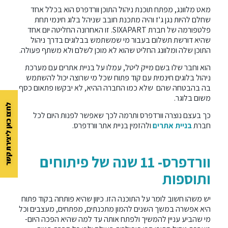
מאט מלוונג, מפתח תוכנת ניהול התוכן וורדפרס הוא בכלל אחד
שחלם להיות נגן ג'ז והיה מתכנת חובב שניהל בלוג חינמי תחת
פלטפורמה של חברת SIXAPART. זו האחרונה החליטה יום אחד
שהיא דורשת תשלום בעבור מי שמשתמש בבלוגים בדרך ניהול
התוכן שלה ומלוונג החליט שהוא לא מוכן לשלם ולא משתף פעולה.
הוא וחבר שלו בשם מייק ליטל, עמלו על בניית אתרים עם מערכת
ניהול בלוגים חינמית עם קוד פתוח שכל מי שרוצה יכול להשתמש
בה בהבטחה שהם שלא כמו החברה ההיא, לא יבקשו פתאום כסף
משום בלוגר.
לחצו כאן ליצירת קשר
כך בעצם נוצרה וורדפרס ותרמה לכך שאפשר לפנות היום לכל
חברת
בניית אתרים
ולהזמין בניית אתר וורדפרס.
וורדפרס- 11 שנה של פיתוחים
ותוספות
יש משהו חשוב לומר על התוכנה הזו. כיוון שהיא פותחה בקוד פתוח
היא אפשרה במשך השנים להמון מתכנתים, מפתחים, מעצבים וכל
מי שהביע עניין להמשיך ולפתח אותה עד למה שהיא הפכה היום-