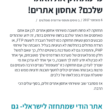
שלכם? אחסון אתרים!
/
/
6 בנובמבר 2017
ב
טיפים ותוספי וורדפרס מומלצים
תחזוקה לא פחות חשובה משירותי אחסון אתרים. לכן אם אתם
מאחסנים את האתר שלכם בחוות שירותים בהודו, זה ידוע שההודים
מבצעים המון טעויות תחזוקה כמו למשל העברה לשעות FTP, או
הורדת מודולים בהחלטות לא הגיוניות בעליל. השבתה של שירותי
PHP, והתמיכה גם לא מעודכנת בשינויים הללו, כך שאם למשל
חלק מהפלאגינים של מערכת הוורדפרס שלך מושבתים, אף אחד
לא מבין ולא יודע לתת לך תשובה, כי אף אחד לא עדכן את מי
שצריך לעדכן. ועם תחזוקה כזו "מעופפת" נוצרים הרבה פעמים גם
פרצות באבטחה ואתרים יכולים לחטוף תוכנות זדוניות ממש כמו
ששעלת עוברת במכלאות של כלבים.
אז מסתבר שוב ששירותי אחסון אתרים זולים, בסוף עולים הכי
הרבה.
אתר הודי שמתחזה לישראלי- גם