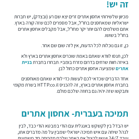
זה יש!
מכיוון שלשירותי אחסון אתרים זרים יצא שם רע (ובצדק), יש חברות
ישראליות שמאחסנים בחו"ל, אבל מספרים לכם שזה קורה בארץ.
אתם משלמים להם יותר יקר מחו"ל, אבל מקבלים אחסון אתרים
בחו"ל בשושו.
כן, זו גם נוכלות לכל הדעות, אין לזה שום שם אחר.
לכן, תנסו לוודא שאתם באמת שוכרים אחסון אתרים בארץ ולא
באיזה חוות שרתים בדרום מזרח בומביי. תבחרו בחברת
בניית
אתרים
שמציעה אחסון אתרים כחול לבן.
אחד הדברים שכדאי לכם לעשות כדי לוודא שאתם מאוחסנים
בחברת אחסון אתרים בארץ, זה להכניס HTTP.co.il בשרת מקומי
ותבקשו שזה יהיה גם בחוזה שלכם מולם.
תמיכה בעברית- אחסון אתרים
יש הבדל בין לקשקש באנגלית עם הודי במבטא הודי כבד, לבין
לנהל שיחה עם איש תמיכה ישראלי שמבין על מה מדברים אתו,
עובד 24/7 ועשוי להציל את האתר שלכם מקריסה חד משמעית.