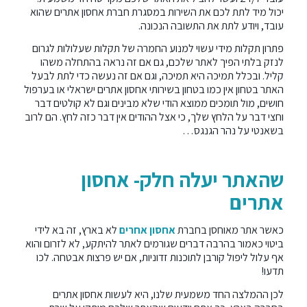
יכול מיד לתת לכם את השירות במסגרת חברת אחסון אתרים שהוא
עובד, ויודע לתת את התשובה הנכונה.
פתרון תקלות מידי עשוי למנוע החמרה של תקלות שעלולות לגרום
לנזק בלתי הפיך לאתר שלכם, גם אם זה נראה בהתחלה משהו
קליל. ובכלל תמיכה היא תמיכה, וגם אם זה נעשה כדי לתת לבעל
האתר בטחון אין כמו בטחון בשירותי אחסון אתרים ישראלי או בערפול
חושים, מול תומכים ממוצא הודי שלא מבינים וגם לא קולטים דבר
וחצי דבר על הלחץ שלך, כי אצל ההודים אין דבר כזה לחץ. הם לרוב
בשאנטי על נהר הגנגס…
שהאתר יעלה חלק- אחסון
אתרים
כאשר אתר מאוחסן בחברת
אחסון אחרים
לא בארץ, זה בא לידי
ביטוי כאמור בהרבה דברים שגורמים לאתר להיתקע, לא לזרום והוא
אף עלול ליפול קורבן לתוכנות זדוניות, אם יש פרצות אבטחה. לכו
תדעו!
לכן ההמלצה החד משמעית שלנו, היא לעשות אחסון אתרים