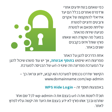
כפי שאתם בטח יודעים אתרי
וורדפרס ואתרים בכלל הם יעד
אידיאלי להתקפות של אקרים
ורובטים זדוניים למטרת
שליחת ספאם או למטרת
מניעת שירות מהאתר.
בפועל מה שקורה הוא שאותו
פורץ שותל וירוס בקבצים
שונים באתר.
אחת הדרכים להגן על האתר
מפריצות היא שימוש
בתוסף אבטחה
, אך יש עוד משהו שיכול להגן
על המערכת מפריצה וזה שינוי ה-url של הכניסה למערכת.
הקישור שדרכו נכנסים למערכת הוא קבוע, ידוע ונראה כך –
www.domainname.com/wp-admin
באמצעות תוסף זה –
WPS Hide Login
תוכלו לשנות את ה-url בעצם את ה-wp-admin לכל שם אחר
שתרצו ובכך אותו פורץ לא ידע בעצם את היעד וזה יקשה עליו לפרוץ
לאתר.