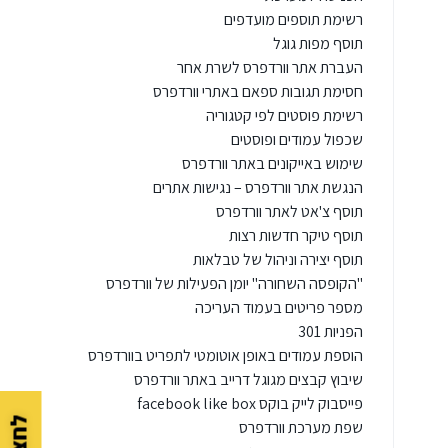
רשימת תוספים מועדפים
תוסף מפות גוגל
העברת אתר וורדפרס לשרת אחר
חסימת תגובות ספאם באתרי וורדפרס
רשימת פוסטים לפי קטגוריה
שכפול עמודים ופוסטים
שימוש באייקונים באתר וורדפרס
הנגשת אתר וורדפרס – נגישות אתרים
תוסף צ'אט לאתר וורדפרס
תוסף טיקר חדשות רצות
תוסף יצירה וניהול של טבלאות
"הקופסה השחורה" יומן הפעילות של וורדפרס
מספר פריטים בעמוד העריכה
הפניות 301
הוספת עמודים באופן אוטומטי לתפריט בוורדפרס
שיבוץ קבצים מגוגל דרייב באתר וורדפרס
פייסבוק לייק בוקס facebook like box
שפת מערכת וורדפרס