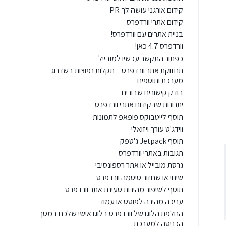
קידום אורגני עושה לך PR
קידום אתרי וורדפרס
בניית אתרים עם וורדפרס!
וורדפרס 4.7 כאן!
כפתור התקשר עכשיו למובייל
תחזוקת אתר וורדפרס – תקלות נפוצות בשדרוג
מערכת ותוספים
בודק קישורים שבורים
יתרונות שבקידום אתרי וורדפרס
תוסף לייטבוקס פופאפ לתמונות
ווידג'ט עורך ויזואלי
תוסף Jetpack ג'טפק
תגובות באתרי וורדפרס
גרסת מובייל או אתר רספונסיבי
שינוי או שחזור סיסמה וורדפרס
תוסף לשיפור מהירות טעינת אתר וורדפרס
עריכה מהירה לפוסט או עמוד
החלפת הלוגו של וורדפרס בלוגו אישי שלכם במסך
הכניסה למערכת