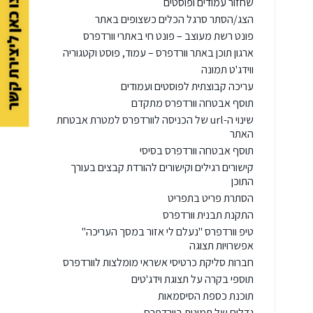
לחצו כאן ליצירת קשר
שחזור עמודים ופוסטים
הצג/הסתר סרגל הכלים כשצופים באתר
פונט רשת מעוצב – פונט חי באתרי וורדפרס
ארגון תוכן באתר וורדפרס – עמוד, פוסט וקטגוריה
ווידג'ט תמונה
עריכה קבוצתית לפוסטים ועמודים
תוסף אבטחה וורדפרס מתקדם
שינוי ה-url של הכניסה לוורדפרס למטרת אבטחת
האתר
תוסף אבטחה וורדפרס בסיסי
קישורים רגילים וקישורים להורדת קבצים בעורך
התוכן
הסתרת פריט בתפריט
התקנת תבנית וורדפרס
טיפ וורדפרס "נעלם לי אזור במסך העריכה"
אפשרויות תצוגה
חברות סליקת כרטיסי אשראי מומלצות לוורדפרס
תוספי בקרה על תצוגת וידג'טים
תוכנת כספת הסיסמאות
גדלים של תמונות בוורדפרס