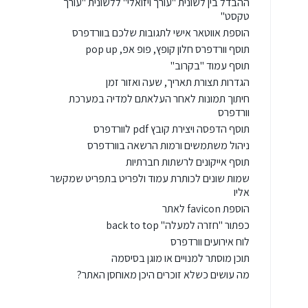
ההבדל בין לשונית "עורך ויזואלי" ללשונית "עורך
טקסט"
הוספת אווטאר אישי לתגובות שלכם בוורדפרס
תוסף וורדפרס חלון קופץ, פופ אפ, pop up
תוסף עמוד "בקרוב"
הגדרות תצורת תאריך, שעה ואזור זמן
חיתוך תמונות לאחר העלאתם למדיה במערכת
וורדפרס
תוסף הדפסה ויצירת קובץ pdf לוורדפרס
ניהול משתמשים ורמות הרשאה בוורדפרס
תוסף אייקונים לרשתות חברתיות
שמות שונים לכותרת עמוד ולפריט בתפריט שמקשר
אליו
הוספת favicon לאתר
כפתור "חזרה למעלה" back to top
לוח אירועים וורדפרס
תוכן מוסתר למנויים או מוגן בסיסמה
מה עושים כשלא זוכרים היכן מאוחסן האתר?