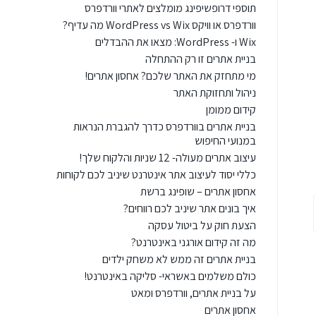
תוספי דרופשיפינג מומלצים לאתרי וורדפרס
וורדפרס או וויקס WordPress vs Wix מה עדיף?
Wix ו- WordPress: מצאו את ההבדלים
בניית אתרים זו רק ההתחלה
מי מתחזק את האתר שלכם? אחסון אתרים!
ניהול ותחזוקת האתר
קידום ממומן
בניית אתרים בוורדפרס כדרך להגברת הנראות
במנועי החיפוש
עיצוב אתרים מעולה- 12 שניות והלקוח שלך!
כללי יסוד לעיצוב אתר אינטרנט שיניב לכם לקוחות
אחסון אתרים – שופינג ברשת
איך בונים אתר שיניב לכם רווחים?
הצעת חוק על ביטול עסקה
מה זה קידום אורגני באינטרנט?
בניית אתרים זה ממש לא משחק ילדים
כולם משלמים באשראי- סליקה באינטרנט!
על בניית אתרים, וורדפרס ומאט
אחסון אתרים