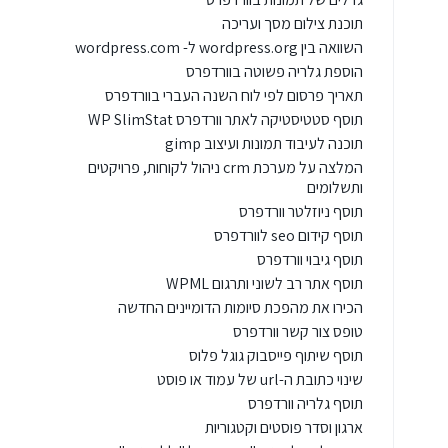
תוכנת צילום מסך ועריכה
השוואה בין wordpress.org ל- wordpress.com
הוספת גלריה פשוטה בוורדפרס
תאריך פרסום לפי לוח השנה העברי בוורדפרס
תוסף סטטיסטיקה לאתר וורדפרס WP SlimStat
תוכנה לעיבוד תמונות ועיצוב gimp
המלצה על מערכת crm ניהול לקוחות, פרויקטים
ותשלומים
תוסף ניוזלטר וורדפרס
תוסף קידום seo לוורדפרס
תוסף גיבוי וורדפרס
תוסף אתר רב לשוני ותרגום WPML
הכירו את מהפכת סיומות הדומיינים החדשה
טופס צור קשר וורדפרס
תוסף שיתוף פייסבוק גוגל פלוס
שינוי כתובת ה-url של עמוד או פוסט
תוסף גלריה וורדפרס
ארגון וסדר פוסטים וקטגוריות