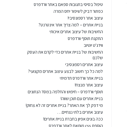
טיפול בסיסי בתגובות ספאם באתר וורדפרס
כפתור דביק לשיפור יחס המרה
עיצוב אתר רספונסיבי!
בניית אתרים – למה צריך אתר אינטרנט?
החשיבות של עיצוב אתרים איכותי
התקנת תוסף וורדפרס
ווידג'ט יוטיוב
החשיבות של בניית אתרים כדי לקדם את העסק
שלכם
עיצוב אתרים רספונסיבי
למה כל כך חשוב לבצע עיצוב אתרים מקצועי?
בניית אתר וורדפרס תדמיתי
עיצוב אתר מנצח!
תוסף וורדפרס – חיפוש והחלפה במסד הנתונים
בניית אתרים עם תוכן שווה!
מי דפק לך את האתר? בניית אתרים זה לא צחוק!
עיצוב אתרים בלתי נצחיים…
ככה בונים אפיון בחברת בניית אתרים!
הוספת css מותאם לאתר וורדפרס