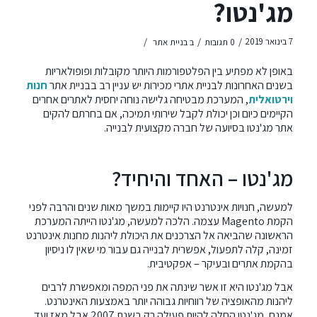
מג'נטו?
/
/
/
7 בינואר 2019
0 תגובות
ב
בניית אתר
באופן לא מפתיע בין הפלטפורמות היותר מקובלות ופופולאריות
בשנים האחרונות לבניית אתרי מכירות יש עניין רב בבניית אתר
חנות
וירטואלית
, המערכת מבטיחה גלישה נוחה יחסית לאתרים אחרים
הקיימים כיום וכן יכולת לקבל שירותי תמיכה, אם בחרתם להקים
אתר מג'נטו בסיועה של חברה מקצועית לבנייה.
מג'נטו – האחד והיחיד?
למעשה, חנויות אינטרנט היו קיימות במשך מאות שנים והרבה לפני
הקמת Magento עצמה. הלכה למעשה, מג'נטו הייתה המערכת
הראשונה שהביאה אל הצרכנים את היכולת ליהנות מחנות אינטרנט
זמינה, קלה לתפעול, אפשרית לבנייה גם עבור מי שאין לו ניסיון
בהקמת אתרים ובעיקר – אפקטיבית.
אבל מג'נטו היא זו אשר שינתה את פני המפה ומאפשרת לרבים
ליהנות מהאופציה של רווחיות גבוהה יותר באמצעות האינטרנט.
אמנם, מג'נטו החלה להיות פעילה רק בשנת 2007 אבל מאז ועד