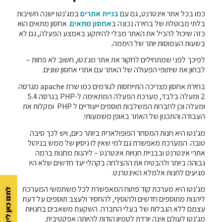
כמו בכל אתר אינטרנט, גם עם
בניית אתרים
במג'נטו ישנה חשיבות
בלתי מבוטלת של בחירה נכונה ב
אחסון מתאים
. אחסון מתאים הוא
כזה שיכול להכיל את האתר מבלי להיתקע באמצע הפעלה, גם לא
בשעות העמוסות יותר של היממה.
לפיכך לפני שמתחילים לחקור את אתר מג'נטו, חשוב לא פחות –
לבחון את שיתופי הפעולה של האתר עם אתרי אחסון שונים.
בחירת אחסון מצריכה התייחסות לגורמים כמו שרת apache מגרסה
2 ומעלה בלבד, מערכת הפעלה המתאימה ל-PHP בגרסה 5.4
ומעלה וכן לחברות המשלבות תוספים ייעודיים ל PHP ומקלות את
העבודה והתכנון של האתר באופן משמעותי.
מג'נטו היא חנות המסחר הפופולארית ביותר כיום, ויש לכך סיבה
טובה. המערכת מאפשרת גם למי שאין לו ניסיון של ממש בניהול
אתרי אינטרנט ובבניית חנויות אינטרנט – ליהנות מחנות ברמה
גבוהה ביותר ולהבטיח את ההצלחה בקהלי יעד חדשים שלא היו
מגיעים לחנות אלמלא האינטרנט.
מג'נטו היא מערכת קוד פתוח המאפשרת לכל משתמשי המערכת
לחצו כאן ליצירת קשר
ליהנות מתוספים חדשים ולהוסיף, להחסיר ולעצב תוספים על דעת
עצמם ללא הגבלות של בעלי החברה. השקעת משאבים בחנויות
מג'נטו לעולם אינה יורדת לטמיון הודות להיותה אפקטיבית.