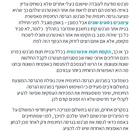
מג'נטו מודעת לעובדה שישנם בעלי אתרים שלא בטוחים עדיין
באיזה פורמט הם רוצים לראות את אתר האינטרנט שלהם כך שהיא
מציעה גרסה חינמית של מג'נטו. הגרסה החינמית מאפשרת
עיצובים בסוגים שונים
אבל כמובן – באופן מוגבל. לפני תחילת
בניית אתר מג'נטו קחו בחשבון שמדובר בתהליך. כלומר, לא סביר
כל כך שיהיה מצב בו תקימו את אתר האינטרנט ותוכלו לשכוח
מקיומו, אלא אם אתם רוצים לזרוק את הכסף הזה לפח.
כך או כך,
הקמת חנות אינטרנטית
בכלל ובניית חנות מג'נטו בפרט
הינם תהליכים ארוכי טווח שבמסגרתם תצטרכו לקבל החלטות
שונות ומגוונות. אז הרשו לעצמכם להתנסות באופציות השונות ובחנו
מה היא האפשרות הרווחית ביותר עבורכם.
כשמדובר במג'נטו, הגרסה החינמית אינה נופלת מהגרסה המוצעת
בתשלום ורבים מעידים כי השימוש השוטף במג'נטו הגרסה
החינמית, שיפר משמעותית את המכירות העסקיות ואפשר להגיע
לקהלי יעד חדשים שלא היו זמינים קודם לכן.
במקרים אחרים, מג'נטו בתשלום מצריכה רישיון חודשי המשולם על
פי הפיצ'רים שרכשתם לאתר שלכם. לפיכך, לפני שמתחייבים
באמת כדאי לנסות את מג'נטו בגרסה החינמית ורק לאחר מכן לבחון
את האופציות האחרות שיש לה להציע.